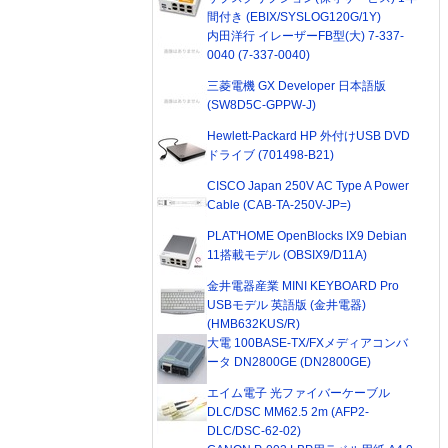
間付き (EBIX/SYSLOG120G/1Y)
内田洋行 イレーザーFB型(大) 7-337-
0040 (7-337-0040)
三菱電機 GX Developer 日本語版
(SW8D5C-GPPW-J)
Hewlett-Packard HP 外付けUSB DVD
ドライブ (701498-B21)
CISCO Japan 250V AC Type A Power
Cable (CAB-TA-250V-JP=)
PLAT'HOME OpenBlocks IX9 Debian
11搭載モデル (OBSIX9/D11A)
金井電器産業 MINI KEYBOARD Pro
USBモデル 英語版 (金井電器)
(HMB632KUS/R)
大電 100BASE-TX/FXメディアコンバ
ータ DN2800GE (DN2800GE)
エイム電子 光ファイバーケーブル
DLC/DSC MM62.5 2m (AFP2-
DLC/DSC-62-02)