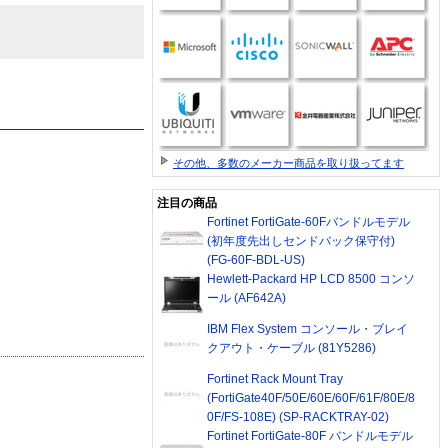
その他、多数のメーカー商品を取り扱ってます
注目の商品
Fortinet FortiGate-60Fバンドルモデル
(初年度先出しセンドバック保守付)
(FG-60F-BDL-US)
Hewlett-Packard HP LCD 8500 コンソ
ール (AF642A)
IBM Flex System コンソール・ブレイ
クアウト・ケーブル (81Y5286)
Fortinet Rack Mount Tray
(FortiGate40F/50E/60E/60F/61F/80E/8
0F/FS-108E) (SP-RACKTRAY-02)
Fortinet FortiGate-80F バンドルモデル