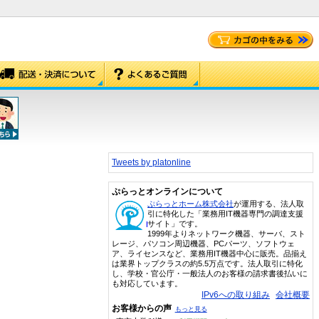
Tweets by platonline
ぷらっとオンラインについて
ぷらっとホーム株式会社
が運用する、法人取
引に特化した「業務用IT機器専門の調達支援
サイト」です。
1999年よりネットワーク機器、サーバ、スト
レージ、パソコン周辺機器、PCパーツ、ソフトウェ
ア、ライセンスなど、業務用IT機器中心に販売。品揃え
は業界トップクラスの約5.5万点です。法人取引に特化
し、学校・官公庁・一般法人のお客様の請求書後払いに
も対応しています。
IPv6への取り組み
会社概要
お客様からの声
もっと見る