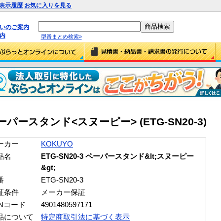
表示履歴
お気に入りを見る
払いのご案内
内
型番まとめ検索»
 ペーパースタンド<スヌーピー> (ETG-SN20-3)
ーカー
KOKUYO
品名
ETG-SN20-3 ペーパースタンド&lt;スヌーピー
&gt;
番
ETG-SN20-3
証条件
メーカー保証
ANコード
4901480597171
品について
特定商取引法に基づく表示