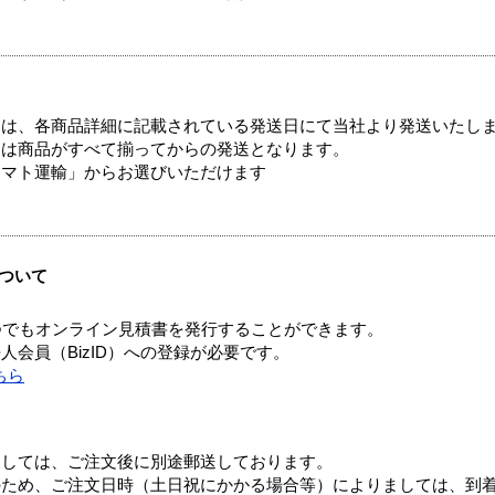
ては、各商品詳細に記載されている発送日にて当社より発送いたし
送は商品がすべて揃ってからの発送となります。
ヤマト運輸」からお選びいただけます
ついて
つでもオンライン見積書を発行することができます。
会員（BizID）への登録が必要です。
ちら
ましては、ご注文後に別途郵送しております。
のため、ご注文日時（土日祝にかかる場合等）によりましては、到