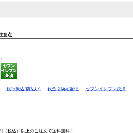
注意点
す。
｜
銀行振込(前払い)
｜
代金引換宅配便
｜
セブンイレブン決済
00円（税込）以上のご注文で送料無料！