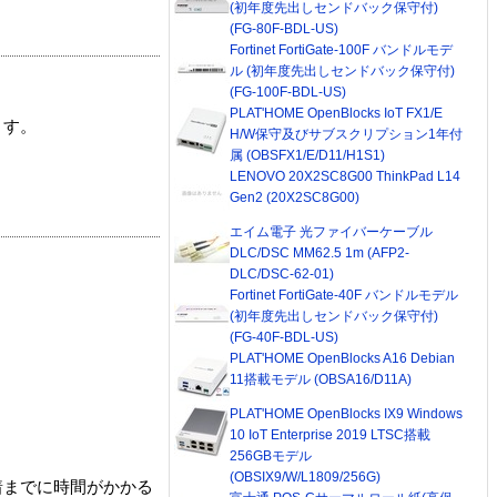
(初年度先出しセンドバック保守付)
(FG-80F-BDL-US)
Fortinet FortiGate-100F バンドルモデ
ル (初年度先出しセンドバック保守付)
(FG-100F-BDL-US)
PLAT'HOME OpenBlocks IoT FX1/E
ます。
H/W保守及びサブスクリプション1年付
属 (OBSFX1/E/D11/H1S1)
LENOVO 20X2SC8G00 ThinkPad L14
Gen2 (20X2SC8G00)
エイム電子 光ファイバーケーブル
DLC/DSC MM62.5 1m (AFP2-
DLC/DSC-62-01)
Fortinet FortiGate-40F バンドルモデル
(初年度先出しセンドバック保守付)
(FG-40F-BDL-US)
PLAT'HOME OpenBlocks A16 Debian
11搭載モデル (OBSA16/D11A)
PLAT'HOME OpenBlocks IX9 Windows
10 IoT Enterprise 2019 LTSC搭載
256GBモデル
(OBSIX9/W/L1809/256G)
着までに時間がかかる