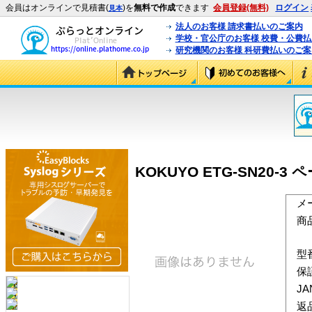
会員はオンラインで見積書(
)を
無料で作成
できます
会員登録(無料)
ログイン
見本
法人のお客様 請求書払いのご案内
学校・官公庁のお客様 校費・公費
研究機関のお客様 科研費払いのご案
KOKUYO ETG-SN20-3
メ
商
型
保
J
返