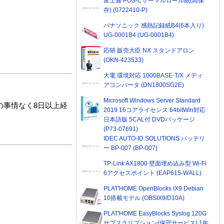
富士通 POS-Cサーマルロール紙(高保
存) (0722410-P)
パナソニック 感熱記録紙B4(6本入り)
UG-0001B4 (UG-0001B4)
応研 販売大臣 NX スタンドアロン
(OKN-423533)
大電 環境対応 1000BASE-T/X メディ
アコンバータ (DN1800SG2E)
Microsoft Windows Server Standard
の事情なく8日以上経
2019 16コアライセンス 64bitWin対応
日本語版 5CAL付 DVDパッケージ
(P73-07691)
IDEC AUTO-ID SOLUTIONS バッテリ
ー BP-007 (BP-007)
TP-Link AX1800 壁面埋め込み型 Wi-Fi
6アクセスポイント (EAP615-WALL)
PLAT'HOME OpenBlocks IX9 Debian
10搭載モデル (OBSIX9/D10A)
PLAT'HOME EasyBlocks Syslog 120G
サブスクリプション(保守サービス) 1年