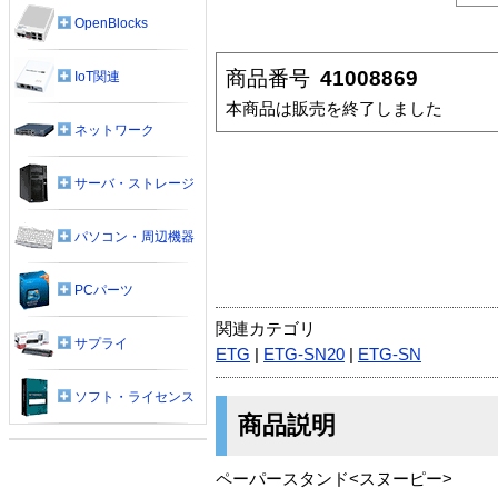
OpenBlocks
商品番号
41008869
IoT関連
本商品は販売を終了しました
ネットワーク
サーバ・ストレージ
パソコン・周辺機器
PCパーツ
関連カテゴリ
サプライ
ETG
|
ETG-SN20
|
ETG-SN
ソフト・ライセンス
商品説明
ペーパースタンド<スヌーピー>