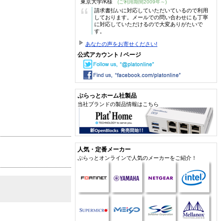
東京大学/K様
(ご利用期間2009年～)
“
請求書払いに対応していただいているので利用
しております。メールでの問い合わせにも丁寧
に対応していただけるので大変ありがたいで
す。
あなたの声をお寄せください!
公式アカウント / ページ
ぷらっとホーム社製品
当社ブランドの製品情報はこちら
人気・定番メーカー
ぷらっとオンラインで人気のメーカーをご紹介！