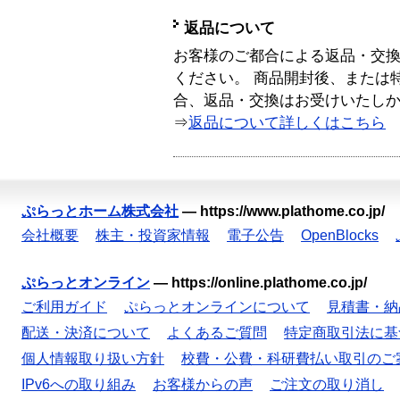
返品について
お客様のご都合による返品・交
ください。 商品開封後、または
合、返品・交換はお受けいたし
⇒
返品について詳しくはこちら
ぷらっとホーム株式会社
—
https://www.plathome.co.jp/
会社概要
株主・投資家情報
電子公告
OpenBlocks
ぷらっとオンライン
—
https://online.plathome.co.jp/
ご利用ガイド
ぷらっとオンラインについて
見積書・納
配送・決済について
よくあるご質問
特定商取引法に基
個人情報取り扱い方針
校費・公費・科研費払い取引のご
IPv6への取り組み
お客様からの声
ご注文の取り消し