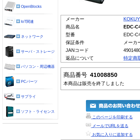
OpenBlocks
メーカー
KOKU
IoT関連
商品名
EDC-C
型番
EDC-C
ネットワーク
保証条件
メーカ
JANコード
490148
サーバ・ストレージ
返品について
特定商
パソコン・周辺機器
商品番号
41008850
PCパーツ
本商品は販売を終了しました
サプライ
ソフト・ライセンス
このページを印刷する
メールでURLを送る
お気に入りに追加する