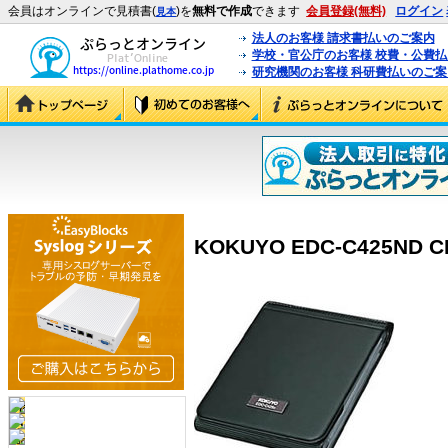
会員はオンラインで見積書(
)を
無料で作成
できます
会員登録(無料)
ログイン
見本
法人のお客様 請求書払いのご案内
学校・官公庁のお客様 校費・公費
研究機関のお客様 科研費払いのご案
KOKUYO EDC-C425ND 