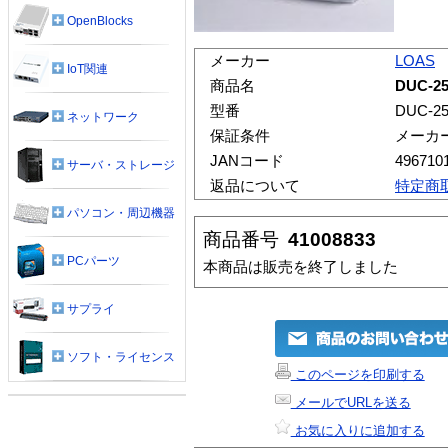
OpenBlocks
メーカー
LOAS
IoT関連
商品名
DUC-
型番
DUC-2
ネットワーク
保証条件
メーカ
JANコード
496710
サーバ・ストレージ
返品について
特定商
パソコン・周辺機器
商品番号
41008833
PCパーツ
本商品は販売を終了しました
サプライ
ソフト・ライセンス
このページを印刷する
メールでURLを送る
お気に入りに追加する