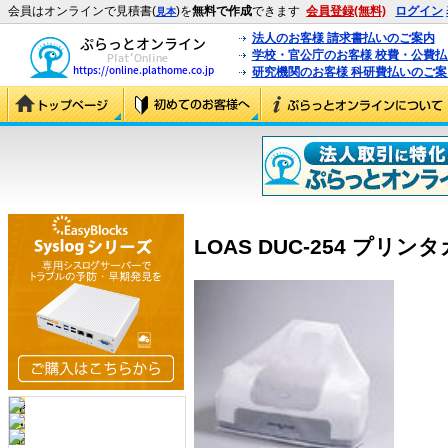
会員はオンラインで見積書(
)を
無料で作成
できます
会員登録(無料)
ログイン
見本
法人のお客様 請求書払いのご案内
学校・官公庁のお客様 校費・公費
研究機関のお客様 科研費払いのご案
LOAS DUC-254 プリンタカ