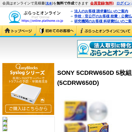
会員はオンラインで見積書(
)を
無料で作成
できます
会員登録(無料)
ログイン
見本
法人のお客様 請求書払いのご案内
学校・官公庁のお客様 校費・公費
研究機関のお客様 科研費払いのご案
SONY 5CDRW650D 5
(5CDRW650D)