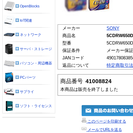
OpenBlocks
IoT関連
メーカー
SONY
ネットワーク
商品名
5CDRW650
型番
5CDRW650
サーバ・ストレージ
保証条件
メーカー保
JANコード
49017808385
パソコン・周辺機器
返品について
特定商取引
PCパーツ
商品番号
41008824
本商品は販売を終了しました
サプライ
ソフト・ライセンス
このページを印刷する
メールでURLを送る