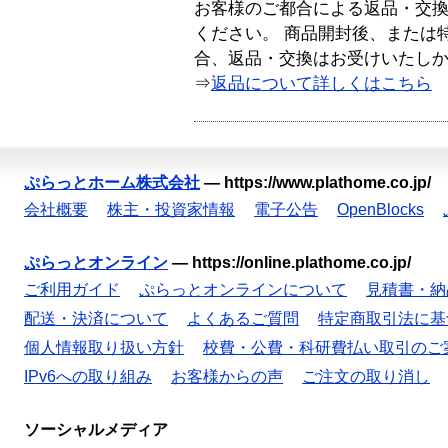
お客様のご都合による返品・交
ください。 商品開封後、または
合、返品・交換はお受けいたし
⇒
返品について詳しくはこちら
ぷらっとホーム株式会社
—
https://www.plathome.co.jp/
会社概要
株主・投資家情報
電子公告
OpenBlocks
ぷらっとオンライン
—
https://online.plathome.co.jp/
ご利用ガイド
ぷらっとオンラインについて
見積書・納
配送・決済について
よくあるご質問
特定商取引法に基
個人情報取り扱い方針
校費・公費・科研費払い取引のご
IPv6への取り組み
お客様からの声
ご注文の取り消し
ソーシャルメディア