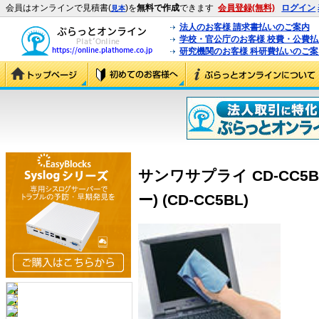
会員はオンラインで見積書(
)を
無料で作成
できます
会員登録(無料)
ログイン
見本
法人のお客様 請求書払いのご案内
学校・官公庁のお客様 校費・公費
研究機関のお客様 科研費払いのご案
サンワサプライ CD-CC5
ー) (CD-CC5BL)