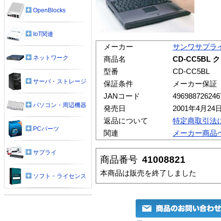
OpenBlocks
IoT関連
メーカー
サンワサプラ
ネットワーク
商品名
CD-CC5BL
型番
CD-CC5BL
サーバ・ストレージ
保証条件
メーカー保証
JANコード
496988726246
パソコン・周辺機器
発売日
2001年4月24
返品について
特定商取引法
PCパーツ
関連
メーカー商品
サプライ
商品番号
41008821
本商品は販売を終了しました
ソフト・ライセンス