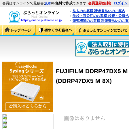
会員はオンラインで見積書(
)を
無料で作成
できます
会員登録(無料)
ログイン
見本
法人のお客様 請求書払いのご案内
学校・官公庁のお客様 校費・公費
研究機関のお客様 科研費払いのご案
FUJIFILM DDRP47DX5
(DDRP47DX5 M 8X)