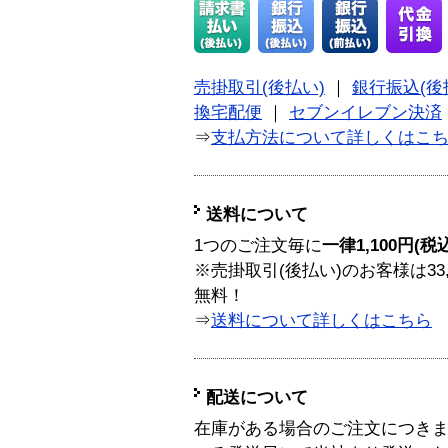
売掛取引(後払い)
｜
銀行振込(後
換宅配便
｜
セブンイレブン決済
⇒
支払方法について詳しくはこ
送料について
1つのご注文毎に
一律1,100円(税
※売掛取引(後払い)のお客様は33
無料！
⇒
送料について詳しくはこちら
配送について
在庫がある場合のご注文につき