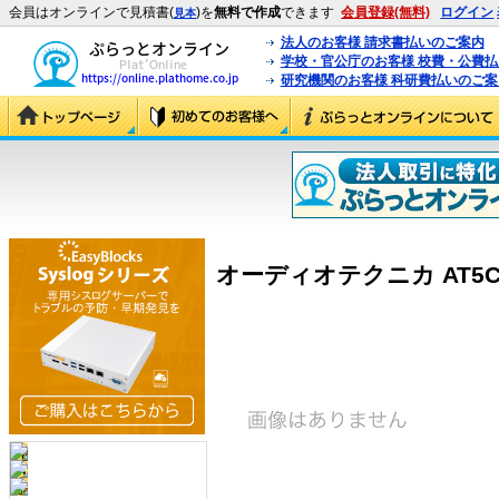
会員はオンラインで見積書(
)を
無料で作成
できます
会員登録(無料)
ログイン
見本
法人のお客様 請求書払いのご案内
学校・官公庁のお客様 校費・公費
研究機関のお客様 科研費払いのご案
オーディオテクニカ AT5C16