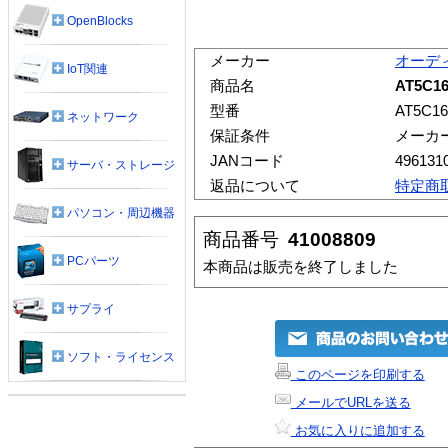
OpenBlocks
メーカー
オーデ
IoT関連
商品名
AT5C1
型番
AT5C1
ネットワーク
保証条件
メーカ
JANコード
496131
サーバ・ストレージ
返品について
特定商
パソコン・周辺機器
商品番号
41008809
PCパーツ
本商品は販売を終了しました
サプライ
ソフト・ライセンス
このページを印刷する
メールでURLを送る
お気に入りに追加する