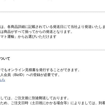
ては、各商品詳細に記載されている発送日にて当社より発送いたし
送は商品がすべて揃ってからの発送となります。
ヤマト運輸」からお選びいただけます
ついて
つでもオンライン見積書を発行することができます。
会員（BizID）への登録が必要です。
ちら
ましては、ご注文後に別途郵送しております。
のため、ご注文日時（土日祝にかかる場合等）によりましては、到