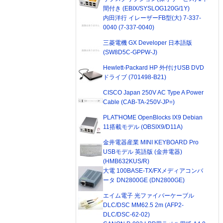
間付き (EBIX/SYSLOG120G/1Y)
内田洋行 イレーザーFB型(大) 7-337-
0040 (7-337-0040)
三菱電機 GX Developer 日本語版
(SW8D5C-GPPW-J)
Hewlett-Packard HP 外付けUSB DVD
ドライブ (701498-B21)
CISCO Japan 250V AC Type A Power
Cable (CAB-TA-250V-JP=)
PLAT'HOME OpenBlocks IX9 Debian
11搭載モデル (OBSIX9/D11A)
金井電器産業 MINI KEYBOARD Pro
USBモデル 英語版 (金井電器)
(HMB632KUS/R)
大電 100BASE-TX/FXメディアコンバ
ータ DN2800GE (DN2800GE)
エイム電子 光ファイバーケーブル
DLC/DSC MM62.5 2m (AFP2-
DLC/DSC-62-02)