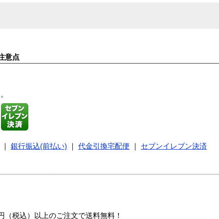
注意点
す。
｜
銀行振込(前払い)
｜
代金引換宅配便
｜
セブンイレブン決済
00円（税込）以上のご注文で送料無料！