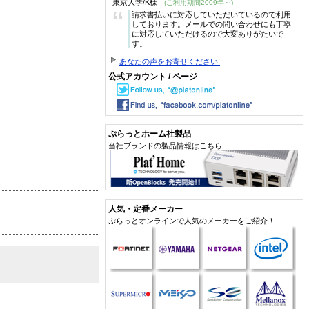
東京大学/K様
(ご利用期間2009年～)
“
請求書払いに対応していただいているので利用
しております。メールでの問い合わせにも丁寧
に対応していただけるので大変ありがたいで
す。
あなたの声をお寄せください!
公式アカウント / ページ
ぷらっとホーム社製品
当社ブランドの製品情報はこちら
人気・定番メーカー
ぷらっとオンラインで人気のメーカーをご紹介！