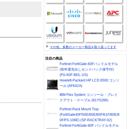
その他、多数のメーカー商品を取り扱ってます
注目の商品
Fortinet FortiGate-60Fバンドルモデル
(初年度先出しセンドバック保守付)
(FG-60F-BDL-US)
Hewlett-Packard HP LCD 8500 コンソ
ール (AF642A)
IBM Flex System コンソール・ブレイ
クアウト・ケーブル (81Y5286)
Fortinet Rack Mount Tray
(FortiGate40F/50E/60E/60F/61F/80E/8
0F/FS-108E) (SP-RACKTRAY-02)
Fortinet FortiGate-80F バンドルモデル