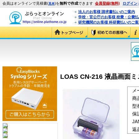
会員はオンラインで見積書(
)を
無料で作成
できます
会員登録(無料)
ログイン
見本
法人のお客様 請求書払いのご案内
学校・官公庁のお客様 校費・公費
研究機関のお客様 科研費払いのご案
LOAS CN-216 液晶画面ミ
メ
商
型
保
J
返