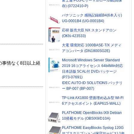
富士通 POS-Cサーマルロール紙(高保
存) (0722410-P)
パナソニック 感熱記録紙B4(6本入り)
UG-0001B4 (UG-0001B4)
応研 販売大臣 NX スタンドアロン
(OKN-423533)
大電 環境対応 1000BASE-T/X メディ
アコンバータ (DN1800SG2E)
Microsoft Windows Server Standard
の事情なく8日以上経
2019 16コアライセンス 64bitWin対応
日本語版 5CAL付 DVDパッケージ
(P73-07691)
IDEC AUTO-ID SOLUTIONS バッテリ
ー BP-007 (BP-007)
TP-Link AX1800 壁面埋め込み型 Wi-Fi
6アクセスポイント (EAP615-WALL)
PLAT'HOME OpenBlocks IX9 Debian
10搭載モデル (OBSIX9/D10A)
PLAT'HOME EasyBlocks Syslog 120G
サブスクリプション(保守サービス) 1年