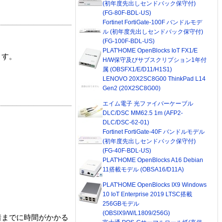
(初年度先出しセンドバック保守付)
(FG-80F-BDL-US)
Fortinet FortiGate-100F バンドルモデ
ル (初年度先出しセンドバック保守付)
(FG-100F-BDL-US)
PLAT'HOME OpenBlocks IoT FX1/E
ます。
H/W保守及びサブスクリプション1年付
属 (OBSFX1/E/D11/H1S1)
LENOVO 20X2SC8G00 ThinkPad L14
Gen2 (20X2SC8G00)
エイム電子 光ファイバーケーブル
DLC/DSC MM62.5 1m (AFP2-
DLC/DSC-62-01)
Fortinet FortiGate-40F バンドルモデル
(初年度先出しセンドバック保守付)
(FG-40F-BDL-US)
PLAT'HOME OpenBlocks A16 Debian
11搭載モデル (OBSA16/D11A)
PLAT'HOME OpenBlocks IX9 Windows
10 IoT Enterprise 2019 LTSC搭載
256GBモデル
(OBSIX9/W/L1809/256G)
着までに時間がかかる