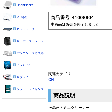
OpenBlocks
商品番号
41008804
IoT関連
本商品は販売を終了しました
ネットワーク
サーバ・ストレージ
パソコン・周辺機器
PCパーツ
関連カテゴリ
サプライ
CN
ソフト・ライセンス
商品説明
液晶画面ミニクリーナー