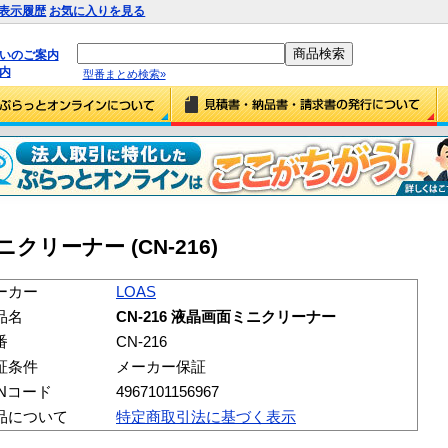
表示履歴
お気に入りを見る
払いのご案内
内
型番まとめ検索»
ニクリーナー (CN-216)
ーカー
LOAS
品名
CN-216 液晶画面ミニクリーナー
番
CN-216
証条件
メーカー保証
ANコード
4967101156967
品について
特定商取引法に基づく表示