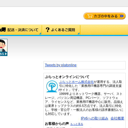
Tweets by platonline
ぷらっとオンラインについて
ぷらっとホーム株式会社
が運用する、法人取
引に特化した「業務用IT機器専門の調達支援
サイト」です。
1999年よりネットワーク機器、サーバ、スト
レージ、パソコン周辺機器、PCパーツ、ソフトウェ
ア、ライセンスなど、業務用IT機器中心に販売。品揃え
は業界トップクラスの約5.5万点です。法人取引に特化
し、学校・官公庁・一般法人のお客様の請求書後払いに
も対応しています。
IPv6への取り組み
会社概要
お客様からの声
もっと見る