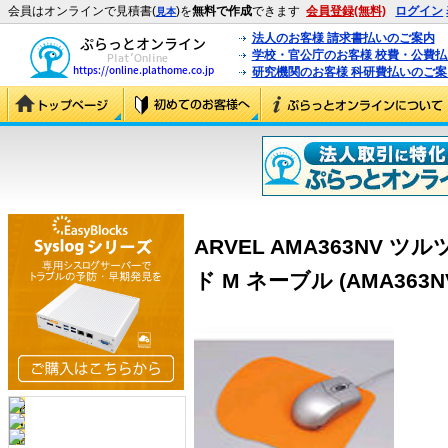
会員はオンラインで見積書(
)を
無料で作成
できます
会員登録(無料)
ログイン
見本
法人のお客様 請求書払いのご案内
学校・官公庁のお客様 校費・公費
研究機関のお客様 科研費払いのご案
ARVEL AMA363NV
ド M ネーブル (AMA363N