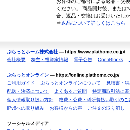
お客様のご都合による返品・交
ください。 商品開封後、または
合、返品・交換はお受けいたし
⇒
返品について詳しくはこちら
ぷらっとホーム株式会社
—
https://www.plathome.co.jp/
会社概要
株主・投資家情報
電子公告
OpenBlocks
ぷらっとオンライン
—
https://online.plathome.co.jp/
ご利用ガイド
ぷらっとオンラインについて
見積書・納
配送・決済について
よくあるご質問
特定商取引法に基
個人情報取り扱い方針
校費・公費・科研費払い取引のご
IPv6への取り組み
お客様からの声
ご注文の取り消し
ソーシャルメディア