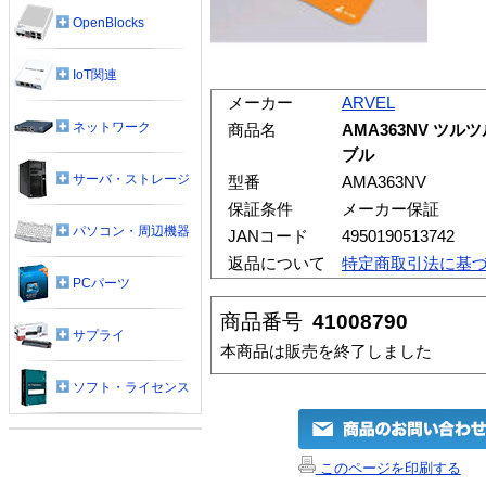
OpenBlocks
IoT関連
メーカー
ARVEL
ネットワーク
商品名
AMA363NV ツ
ブル
サーバ・ストレージ
型番
AMA363NV
保証条件
メーカー保証
パソコン・周辺機器
JANコード
4950190513742
返品について
特定商取引法に基
PCパーツ
商品番号
41008790
サプライ
本商品は販売を終了しました
ソフト・ライセンス
このページを印刷する