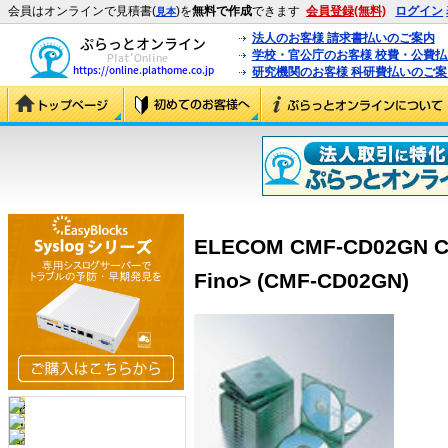
会員はオンラインで見積書(
)を
無料で作成
できます
会員登録(無料)
ログイン
見本
法人のお客様 請求書払いのご案内
学校・官公庁のお客様 校費・公費
研究機関のお客様 科研費払いのご案
ELECOM CMF-CD02GN
Fino> (CMF-CD02GN)