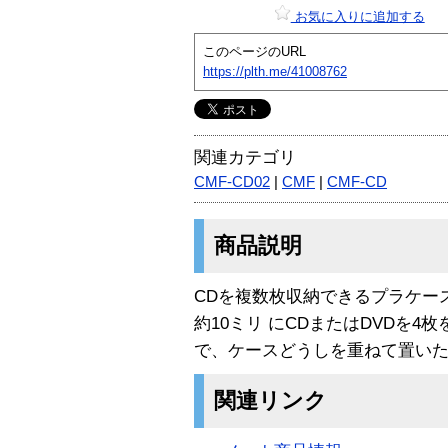
お気に入りに追加する
このページのURL
https://plth.me/41008762
関連カテゴリ
CMF-CD02
|
CMF
|
CMF-CD
商品説明
CDを複数枚収納できるプラケー
約10ミリ にCDまたはDVDを
で、ケースどうしを重ねて置い
関連リンク