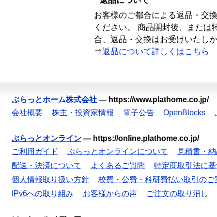
返品について
お客様のご都合による返品・交
ください。 商品開封後、または
合、返品・交換はお受けいたし
⇒
返品について詳しくはこちら
ぷらっとホーム株式会社
—
https://www.plathome.co.jp/
会社概要
株主・投資家情報
電子公告
OpenBlocks
ぷらっとオンライン
—
https://online.plathome.co.jp/
ご利用ガイド
ぷらっとオンラインについて
見積書・納
配送・決済について
よくあるご質問
特定商取引法に基
個人情報取り扱い方針
校費・公費・科研費払い取引のご
IPv6への取り組み
お客様からの声
ご注文の取り消し