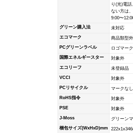
り(光)電
ない方は、0
9:00〜12:
グリーン購入法
未対応
エコマーク
商品類型
PCグリーンラベル
ロゴマー
国際エネルギースター
対象外
エコリーフ
未登録品
VCCI
対象外
PCリサイクル
マークな
RoHS指令
対象外
PSE
対象外
J-Moss
グリーン
梱包サイズ(WxHxD)mm
222x1x34