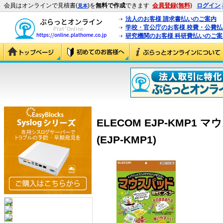
会員はオンラインで見積書(
)を
無料で作成
できます
会員登録(無料)
ログイン
見本
法人のお客様 請求書払いのご案内
学校・官公庁のお客様 校費・公費
研究機関のお客様 科研費払いのご案
ELECOM EJP-KMP1
(EJP-KMP1)