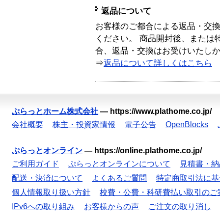
返品について
お客様のご都合による返品・交
ください。 商品開封後、または
合、返品・交換はお受けいたし
⇒
返品について詳しくはこちら
ぷらっとホーム株式会社
—
https://www.plathome.co.jp/
会社概要
株主・投資家情報
電子公告
OpenBlocks
ぷらっとオンライン
—
https://online.plathome.co.jp/
ご利用ガイド
ぷらっとオンラインについて
見積書・納
配送・決済について
よくあるご質問
特定商取引法に基
個人情報取り扱い方針
校費・公費・科研費払い取引のご
IPv6への取り組み
お客様からの声
ご注文の取り消し