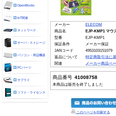
OpenBlocks
IoT関連
メーカー
ELECOM
ネットワーク
商品名
EJP-KMP1 マ
型番
EJP-KMP1
サーバ・ストレージ
保証条件
メーカー保証
JANコード
4953103151079
パソコン・周辺機器
返品について
特定商取引法に
関連
メーカー商品ペ
PCパーツ
商品番号
41008758
サプライ
本商品は販売を終了しました
ソフト・ライセンス
このページを印刷する