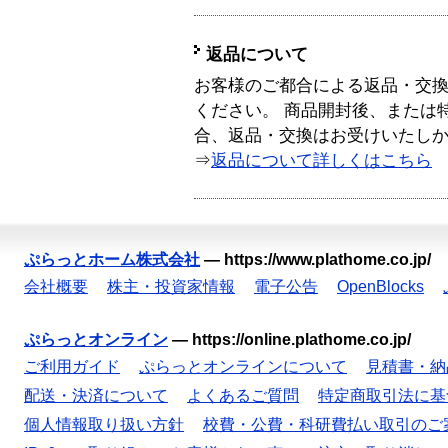
返品について
お客様のご都合による返品・交
ください。 商品開封後、または
合、返品・交換はお受けいたし
⇒
返品について詳しくはこちら
ぷらっとホーム株式会社
—
https://www.plathome.co.jp/
会社概要
株主・投資家情報
電子公告
OpenBlocks
ぷらっとオンライン
—
https://online.plathome.co.jp/
ご利用ガイド
ぷらっとオンラインについて
見積書・納
配送・決済について
よくあるご質問
特定商取引法に基
個人情報取り扱い方針
校費・公費・科研費払い取引のご