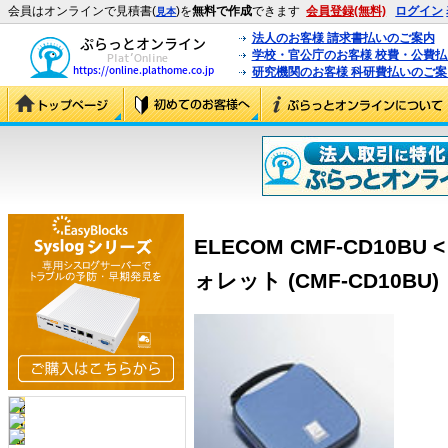
会員はオンラインで見積書(
)を
無料で作成
できます
会員登録(無料)
ログイン
見本
法人のお客様 請求書払いのご案内
学校・官公庁のお客様 校費・公費
研究機関のお客様 科研費払いのご案
ELECOM CMF-CD10B
ォレット (CMF-CD10BU)