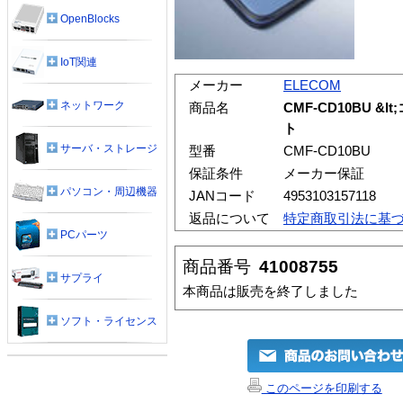
OpenBlocks
IoT関連
メーカー
ELECOM
ネットワーク
商品名
CMF-CD10BU &
ト
サーバ・ストレージ
型番
CMF-CD10BU
保証条件
メーカー保証
パソコン・周辺機器
JANコード
4953103157118
返品について
特定商取引法に基
PCパーツ
商品番号
41008755
サプライ
本商品は販売を終了しました
ソフト・ライセンス
このページを印刷する