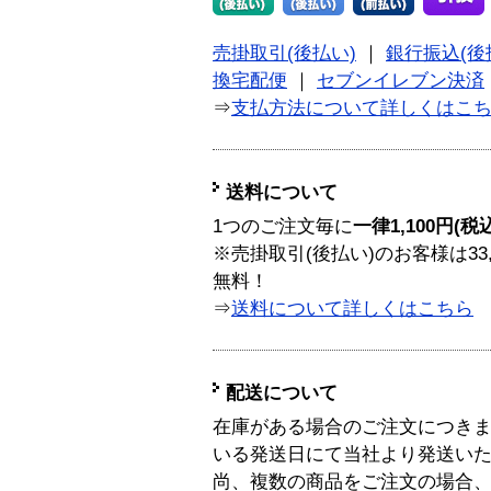
売掛取引(後払い)
｜
銀行振込(後
換宅配便
｜
セブンイレブン決済
⇒
支払方法について詳しくはこ
送料について
1つのご注文毎に
一律1,100円(税
※売掛取引(後払い)のお客様は33
無料！
⇒
送料について詳しくはこちら
配送について
在庫がある場合のご注文につき
いる発送日にて当社より発送い
尚、複数の商品をご注文の場合