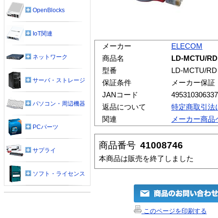
OpenBlocks
IoT関連
メーカー
ELECOM
ネットワーク
商品名
LD-MCTU/
型番
LD-MCTU/RD
サーバ・ストレージ
保証条件
メーカー保証
JANコード
495310306337
パソコン・周辺機器
返品について
特定商取引法
関連
メーカー商品
PCパーツ
商品番号
41008746
サプライ
本商品は販売を終了しました
ソフト・ライセンス
このページを印刷する