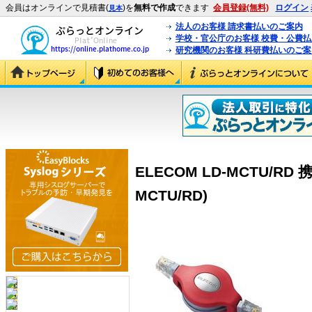
会員はオンラインで見積書(
)を
無料で作成
できます
会員登録(無料)
ログイン
見本
法人のお客様 請求書払いのご案内
学校・官公庁のお客様 校費・公費
研究機関のお客様 科研費払いのご案
ELECOM LD-MCTU/RD
MCTU/RD)