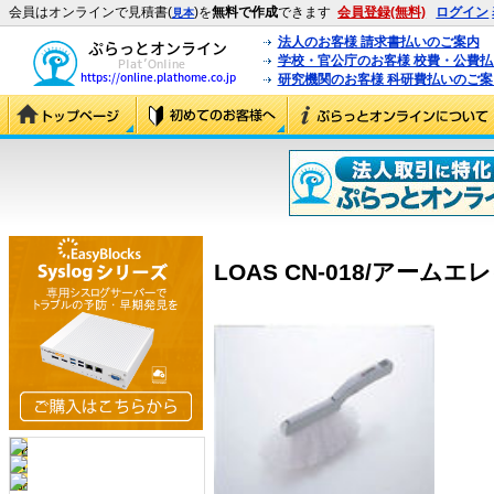
会員はオンラインで見積書(
)を
無料で作成
できます
会員登録(無料)
ログイン
見本
法人のお客様 請求書払いのご案内
学校・官公庁のお客様 校費・公費
研究機関のお客様 科研費払いのご案
LOAS CN-018/アームエレ