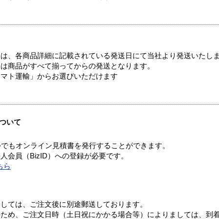
ては、各商品詳細に記載されている発送日にて当社より発送いたし
送は商品がすべて揃ってからの発送となります。
ヤマト運輸」からお選びいただけます
ついて
つでもオンライン見積書を発行することができます。
会員（BizID）への登録が必要です。
ちら
ましては、ご注文後に別途郵送しております。
のため、ご注文日時（土日祝にかかる場合等）によりましては、到