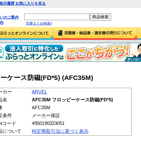
表示履歴
お気に入りを見る
払いのご案内
内
型番まとめ検索»
ーケース防磁(FD*5) (AFC35M)
ーカー
ARVEL
品名
AFC35M フロッピーケース防磁(FD*5)
番
AFC35M
証条件
メーカー保証
ANコード
4950190323051
品について
特定商取引法に基づく表示