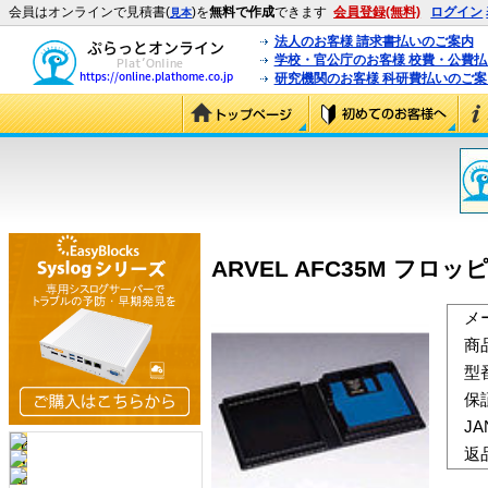
会員はオンラインで見積書(
)を
無料で作成
できます
会員登録(無料)
ログイン
見本
法人のお客様 請求書払いのご案内
学校・官公庁のお客様 校費・公費
研究機関のお客様 科研費払いのご案
ARVEL AFC35M フロッピ
メ
商
型
保
J
返