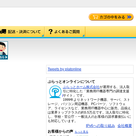
Tweets by platonline
ぷらっとオンラインについて
ぷらっとホーム株式会社
が運用する、法人取
引に特化した「業務用IT機器専門の調達支援
サイト」です。
1999年よりネットワーク機器、サーバ、スト
レージ、パソコン周辺機器、PCパーツ、ソフトウェ
ア、ライセンスなど、業務用IT機器中心に販売。品揃え
は業界トップクラスの約5.5万点です。法人取引に特化
し、学校・官公庁・一般法人のお客様の請求書後払いに
も対応しています。
IPv6への取り組み
会社概要
お客様からの声
もっと見る