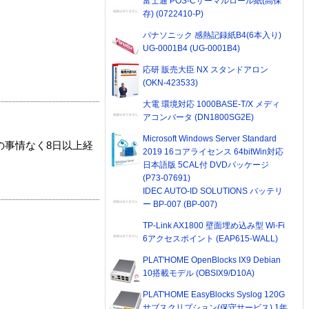
富士通 POS-Cサーマルロール紙(高保
存) (0722410-P)
パナソニック 感熱記録紙B4(6本入り)
UG-0001B4 (UG-0001B4)
応研 販売大臣 NX スタンドアロン
(OKN-423533)
大電 環境対応 1000BASE-T/X メディ
アコンバータ (DN1800SG2E)
Microsoft Windows Server Standard
の事情なく8日以上経
2019 16コアライセンス 64bitWin対応
日本語版 5CAL付 DVDパッケージ
(P73-07691)
IDEC AUTO-ID SOLUTIONS バッテリ
ー BP-007 (BP-007)
TP-Link AX1800 壁面埋め込み型 Wi-Fi
6アクセスポイント (EAP615-WALL)
PLAT'HOME OpenBlocks IX9 Debian
10搭載モデル (OBSIX9/D10A)
PLAT'HOME EasyBlocks Syslog 120G
サブスクリプション(保守サービス) 1年