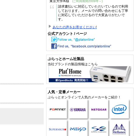
東京大学/K様
(ご利用期間2009年～)
“
請求書払いに対応していただいているので利用
しております。メールでの問い合わせにも丁寧
に対応していただけるので大変ありがたいで
す。
あなたの声をお寄せください!
公式アカウント / ページ
ぷらっとホーム社製品
当社ブランドの製品情報はこちら
人気・定番メーカー
ぷらっとオンラインで人気のメーカーをご紹介！