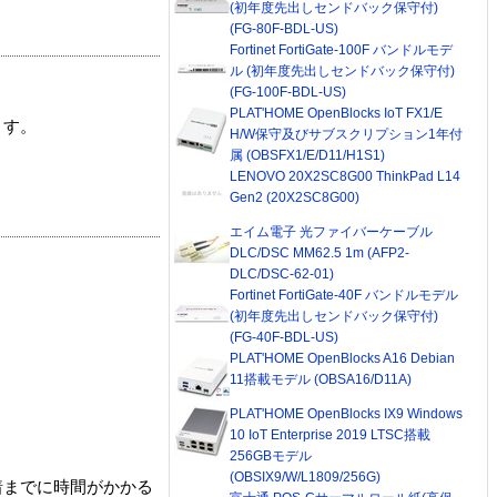
(初年度先出しセンドバック保守付)
(FG-80F-BDL-US)
Fortinet FortiGate-100F バンドルモデ
ル (初年度先出しセンドバック保守付)
(FG-100F-BDL-US)
PLAT'HOME OpenBlocks IoT FX1/E
ます。
H/W保守及びサブスクリプション1年付
属 (OBSFX1/E/D11/H1S1)
LENOVO 20X2SC8G00 ThinkPad L14
Gen2 (20X2SC8G00)
エイム電子 光ファイバーケーブル
DLC/DSC MM62.5 1m (AFP2-
DLC/DSC-62-01)
Fortinet FortiGate-40F バンドルモデル
(初年度先出しセンドバック保守付)
(FG-40F-BDL-US)
PLAT'HOME OpenBlocks A16 Debian
11搭載モデル (OBSA16/D11A)
PLAT'HOME OpenBlocks IX9 Windows
10 IoT Enterprise 2019 LTSC搭載
256GBモデル
(OBSIX9/W/L1809/256G)
着までに時間がかかる