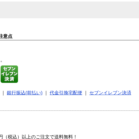
注意点
す。
｜
銀行振込(前払い)
｜
代金引換宅配便
｜
セブンイレブン決済
00円（税込）以上のご注文で送料無料！