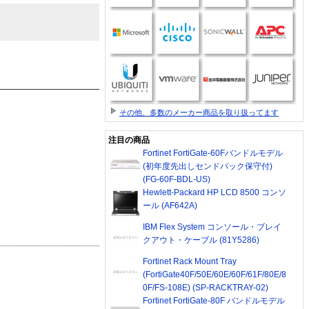
その他、多数のメーカー商品を取り扱ってます
注目の商品
Fortinet FortiGate-60Fバンドルモデル
(初年度先出しセンドバック保守付)
(FG-60F-BDL-US)
Hewlett-Packard HP LCD 8500 コンソ
ール (AF642A)
IBM Flex System コンソール・ブレイ
クアウト・ケーブル (81Y5286)
Fortinet Rack Mount Tray
(FortiGate40F/50E/60E/60F/61F/80E/8
0F/FS-108E) (SP-RACKTRAY-02)
Fortinet FortiGate-80F バンドルモデル