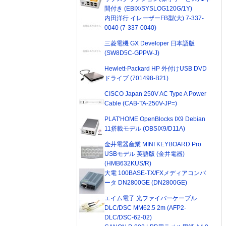
間付き (EBIX/SYSLOG120G/1Y)
内田洋行 イレーザーFB型(大) 7-337-
0040 (7-337-0040)
三菱電機 GX Developer 日本語版
(SW8D5C-GPPW-J)
Hewlett-Packard HP 外付けUSB DVD
ドライブ (701498-B21)
CISCO Japan 250V AC Type A Power
Cable (CAB-TA-250V-JP=)
PLAT'HOME OpenBlocks IX9 Debian
11搭載モデル (OBSIX9/D11A)
金井電器産業 MINI KEYBOARD Pro
USBモデル 英語版 (金井電器)
(HMB632KUS/R)
大電 100BASE-TX/FXメディアコンバ
ータ DN2800GE (DN2800GE)
エイム電子 光ファイバーケーブル
DLC/DSC MM62.5 2m (AFP2-
DLC/DSC-62-02)