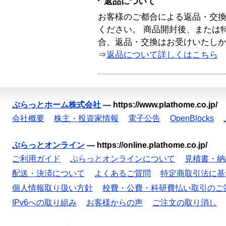
返品について
お客様のご都合による返品・交
ください。 商品開封後、または
合、返品・交換はお受けいたし
⇒
返品について詳しくはこちら
ぷらっとホーム株式会社
—
https://www.plathome.co.jp/
会社概要
株主・投資家情報
電子公告
OpenBlocks
ぷらっとオンライン
—
https://online.plathome.co.jp/
ご利用ガイド
ぷらっとオンラインについて
見積書・納
配送・決済について
よくあるご質問
特定商取引法に基
個人情報取り扱い方針
校費・公費・科研費払い取引のご
IPv6への取り組み
お客様からの声
ご注文の取り消し