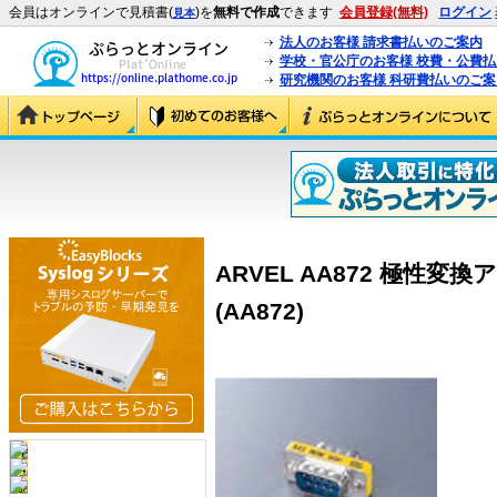
会員はオンラインで見積書(
)を
無料で作成
できます
会員登録(無料)
ログイン
見本
法人のお客様 請求書払いのご案内
学校・官公庁のお客様 校費・公費
研究機関のお客様 科研費払いのご案
ARVEL AA872 極性変換
(AA872)