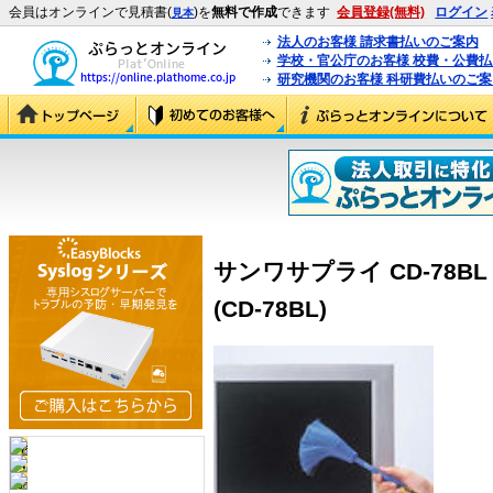
会員はオンラインで見積書(
)を
無料で作成
できます
会員登録(無料)
ログイン
見本
法人のお客様 請求書払いのご案内
学校・官公庁のお客様 校費・公費
研究機関のお客様 科研費払いのご案
サンワサプライ CD-78B
(CD-78BL)