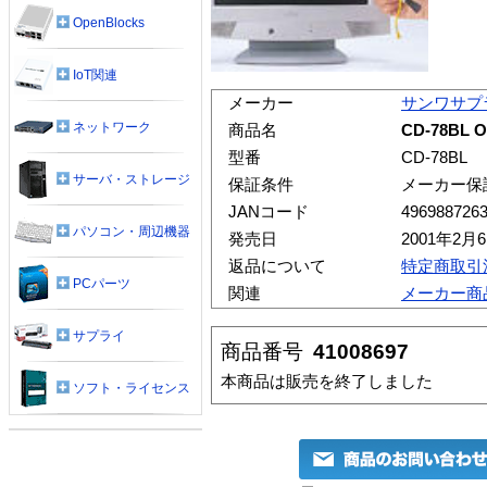
OpenBlocks
IoT関連
メーカー
サンワサプ
ネットワーク
商品名
CD-78B
型番
CD-78BL
サーバ・ストレージ
保証条件
メーカー保
JANコード
496988726
パソコン・周辺機器
発売日
2001年2月
返品について
特定商取引
PCパーツ
関連
メーカー商
サプライ
商品番号
41008697
本商品は販売を終了しました
ソフト・ライセンス