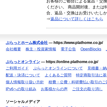
お客様のご都合による返品・交
ください。 商品開封後、または
合、返品・交換はお受けいたし
⇒
返品について詳しくはこちら
ぷらっとホーム株式会社
—
https://www.plathome.co.jp/
会社概要
株主・投資家情報
電子公告
OpenBlocks
ぷらっとオンライン
—
https://online.plathome.co.jp/
ご利用ガイド
ぷらっとオンラインについて
見積書・納
配送・決済について
よくあるご質問
特定商取引法に基
個人情報取り扱い方針
校費・公費・科研費払い取引のご
IPv6への取り組み
お客様からの声
ご注文の取り消し
ソーシャルメディア