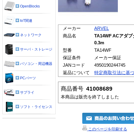
OpenBlocks
IoT関連
メーカー
ARVEL
ネットワーク
商品名
TA14WF ACア
0.3m
サーバ・ストレージ
型番
TA14WF
保証条件
メーカー保証
パソコン・周辺機器
JANコード
4950190244745
返品について
特定商取引法に基
PCパーツ
商品番号
41008689
サプライ
本商品は販売を終了しました
ソフト・ライセンス
このページを印刷する