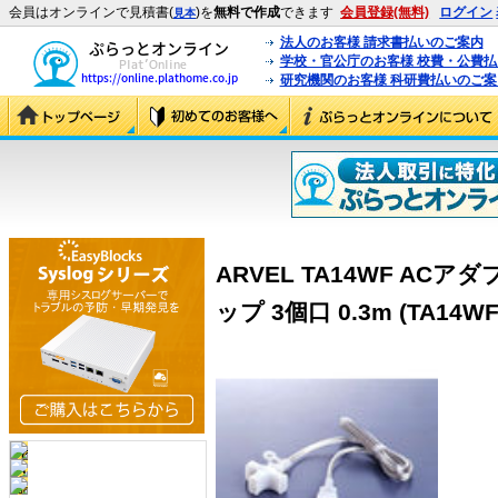
会員はオンラインで見積書(
)を
無料で作成
できます
会員登録(無料)
ログイン
見本
法人のお客様 請求書払いのご案内
学校・官公庁のお客様 校費・公費
研究機関のお客様 科研費払いのご案
ARVEL TA14WF AC
ップ 3個口 0.3m (TA14WF