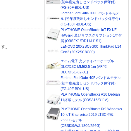
(初年度先出しセンドバック保守付)
(FG-80F-BDL-US)
Fortinet FortiGate-100F バンドルモデ
ル (初年度先出しセンドバック保守付)
(FG-100F-BDL-US)
PLAT'HOME OpenBlocks IoT FX1/E
H/W保守及びサブスクリプション1年付
属 (OBSFX1/E/D11/H1S1)
LENOVO 20X2SC8G00 ThinkPad L14
ます。
Gen2 (20X2SC8G00)
エイム電子 光ファイバーケーブル
DLC/DSC MM62.5 1m (AFP2-
DLC/DSC-62-01)
Fortinet FortiGate-40F バンドルモデル
(初年度先出しセンドバック保守付)
(FG-40F-BDL-US)
PLAT'HOME OpenBlocks A16 Debian
11搭載モデル (OBSA16/D11A)
PLAT'HOME OpenBlocks IX9 Windows
10 IoT Enterprise 2019 LTSC搭載
256GBモデル
(OBSIX9/W/L1809/256G)