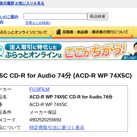
表示履歴
お気に入りを見る
払いのご案内
内
型番まとめ検索»
5C CD-R for Audio 74分 (ACD-R WP 74X5C)
ーカー
FUJIFILM
品名
ACD-R WP 74X5C CD-R for Audio 74分
番
ACD-R WP 74X5C
証条件
メーカー保証
ANコード
4902520255693
品について
特定商取引法に基づく表示