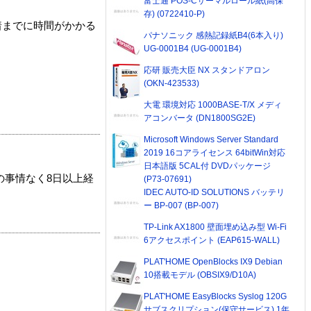
富士通 POS-Cサーマルロール紙(高保
存) (0722410-P)
着までに時間がかかる
パナソニック 感熱記録紙B4(6本入り)
UG-0001B4 (UG-0001B4)
応研 販売大臣 NX スタンドアロン
(OKN-423533)
大電 環境対応 1000BASE-T/X メディ
アコンバータ (DN1800SG2E)
Microsoft Windows Server Standard
2019 16コアライセンス 64bitWin対応
日本語版 5CAL付 DVDパッケージ
の事情なく8日以上経
(P73-07691)
IDEC AUTO-ID SOLUTIONS バッテリ
ー BP-007 (BP-007)
TP-Link AX1800 壁面埋め込み型 Wi-Fi
6アクセスポイント (EAP615-WALL)
PLAT'HOME OpenBlocks IX9 Debian
10搭載モデル (OBSIX9/D10A)
PLAT'HOME EasyBlocks Syslog 120G
サブスクリプション(保守サービス) 1年