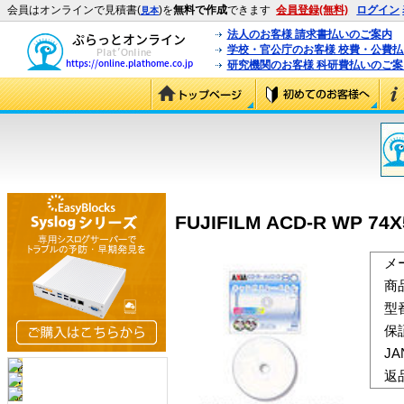
会員はオンラインで見積書(
)を
無料で作成
できます
会員登録(無料)
ログイン
見本
法人のお客様 請求書払いのご案内
学校・官公庁のお客様 校費・公費
研究機関のお客様 科研費払いのご案
FUJIFILM ACD-R WP 74X
メ
商
型
保
J
返