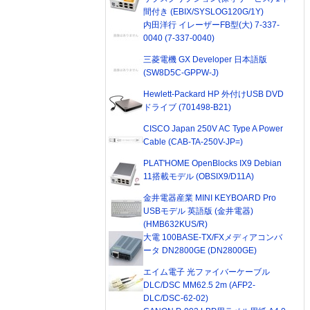
間付き (EBIX/SYSLOG120G/1Y)
内田洋行 イレーザーFB型(大) 7-337-
0040 (7-337-0040)
三菱電機 GX Developer 日本語版
(SW8D5C-GPPW-J)
Hewlett-Packard HP 外付けUSB DVD
ドライブ (701498-B21)
CISCO Japan 250V AC Type A Power
Cable (CAB-TA-250V-JP=)
PLAT'HOME OpenBlocks IX9 Debian
11搭載モデル (OBSIX9/D11A)
金井電器産業 MINI KEYBOARD Pro
USBモデル 英語版 (金井電器)
(HMB632KUS/R)
大電 100BASE-TX/FXメディアコンバ
ータ DN2800GE (DN2800GE)
エイム電子 光ファイバーケーブル
DLC/DSC MM62.5 2m (AFP2-
DLC/DSC-62-02)