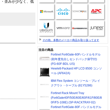
り・歪みが少なく、低
その他、多数のメーカー商品を取り扱ってます
注目の商品
Fortinet FortiGate-60Fバンドルモデル
(初年度先出しセンドバック保守付)
(FG-60F-BDL-US)
Hewlett-Packard HP LCD 8500 コンソ
ール (AF642A)
IBM Flex System コンソール・ブレイ
クアウト・ケーブル (81Y5286)
Fortinet Rack Mount Tray
(FortiGate40F/50E/60E/60F/61F/80E/8
0F/FS-108E) (SP-RACKTRAY-02)
Fortinet FortiGate-80F バンドルモデル