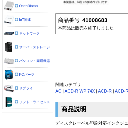
OpenBlocks
商品番号
41008683
IoT関連
本商品は販売を終了しました
ネットワーク
サーバ・ストレージ
パソコン・周辺機器
PCパーツ
関連カテゴリ
サプライ
AC
|
ACD-R WP 74X
|
ACD-R
|
ACD-
ソフト・ライセンス
商品説明
ディスクレーベル印刷対応インクジ