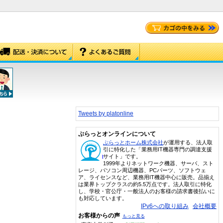
Tweets by platonline
ぷらっとオンラインについて
ぷらっとホーム株式会社
が運用する、法人取
引に特化した「業務用IT機器専門の調達支援
サイト」です。
1999年よりネットワーク機器、サーバ、スト
レージ、パソコン周辺機器、PCパーツ、ソフトウェ
ア、ライセンスなど、業務用IT機器中心に販売。品揃え
は業界トップクラスの約5.5万点です。法人取引に特化
し、学校・官公庁・一般法人のお客様の請求書後払いに
も対応しています。
IPv6への取り組み
会社概要
お客様からの声
もっと見る