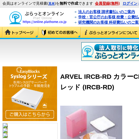
会員はオンラインで見積書(
)を
無料で作成
できます
会員登録(無料)
ログイン
見本
法人のお客様 請求書払いのご案内
学校・官公庁のお客様 校費・公費
研究機関のお客様 科研費払いのご案
ARVEL IRCB-RD カ
レッド (IRCB-RD)