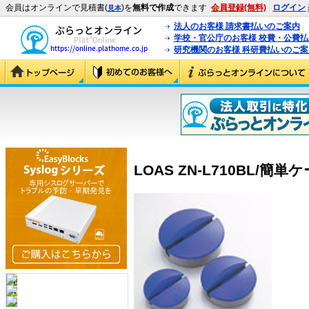
会員はオンラインで見積書(
)を
無料で作成
できます
会員登録(無料)
ログイン
見本
法人のお客様 請求書払いのご案内
学校・官公庁のお客様 校費・公費
研究機関のお客様 科研費払いのご案
LOAS ZN-L710BL/簡単ケ