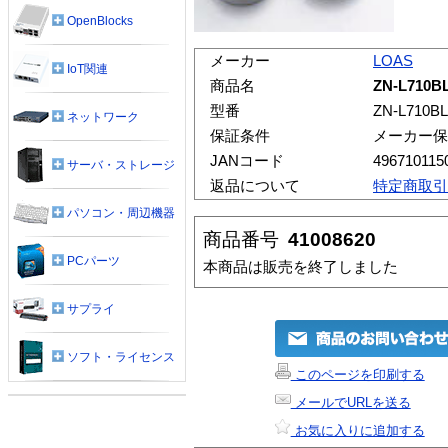
OpenBlocks
メーカー
LOAS
IoT関連
商品名
ZN-L71
型番
ZN-L710BL
ネットワーク
保証条件
メーカー保
JANコード
496710115
サーバ・ストレージ
返品について
特定商取引
パソコン・周辺機器
商品番号
41008620
PCパーツ
本商品は販売を終了しました
サプライ
ソフト・ライセンス
このページを印刷する
メールでURLを送る
お気に入りに追加する