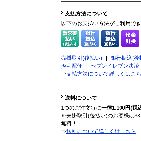
支払方法について
以下のお支払い方法がご利用で
売掛取引(後払い)
｜
銀行振込(後
換宅配便
｜
セブンイレブン決済
⇒
支払方法について詳しくはこ
送料について
1つのご注文毎に
一律1,100円(税
※売掛取引(後払い)のお客様は33
無料！
⇒
送料について詳しくはこちら