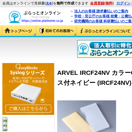
会員はオンラインで見積書(
)を
無料で作成
できます
会員登録(無料)
ログイン
見本
法人のお客様 請求書払いのご案内
学校・官公庁のお客様 校費・公費
研究機関のお客様 科研費払いのご案
ARVEL IRCF24NV カ
ス付ネイビー (IRCF24NV)