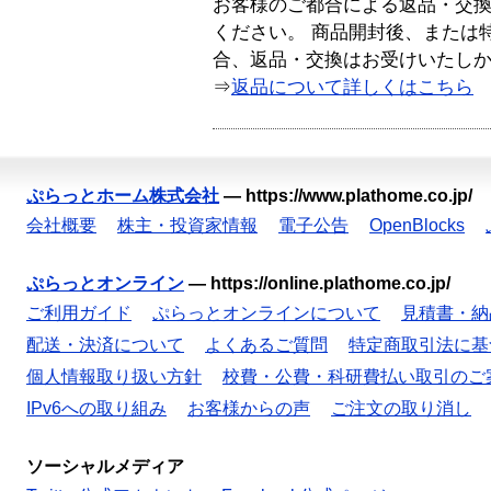
お客様のご都合による返品・交
ください。 商品開封後、または
合、返品・交換はお受けいたし
⇒
返品について詳しくはこちら
ぷらっとホーム株式会社
—
https://www.plathome.co.jp/
会社概要
株主・投資家情報
電子公告
OpenBlocks
ぷらっとオンライン
—
https://online.plathome.co.jp/
ご利用ガイド
ぷらっとオンラインについて
見積書・納
配送・決済について
よくあるご質問
特定商取引法に基
個人情報取り扱い方針
校費・公費・科研費払い取引のご
IPv6への取り組み
お客様からの声
ご注文の取り消し
ソーシャルメディア