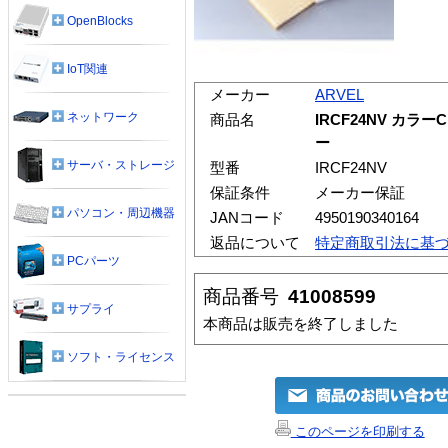
OpenBlocks
IoT関連
メーカー
ARVEL
ネットワーク
商品名
IRCF24NV カラ
ー
サーバ・ストレージ
型番
IRCF24NV
保証条件
メーカー保証
パソコン・周辺機器
JANコード
4950190340164
返品について
特定商取引法に基
PCパーツ
商品番号
41008599
サプライ
本商品は販売を終了しました
ソフト・ライセンス
このページを印刷する