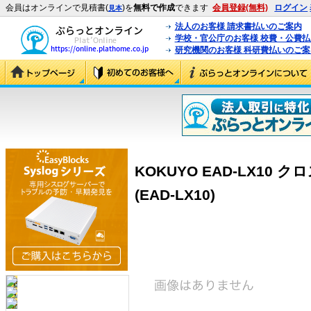
会員はオンラインで見積書(
)を
無料で作成
できます
会員登録(無料)
ログイン
見本
法人のお客様 請求書払いのご案内
学校・官公庁のお客様 校費・公費
研究機関のお客様 科研費払いのご案
KOKUYO EAD-LX10 ク
(EAD-LX10)