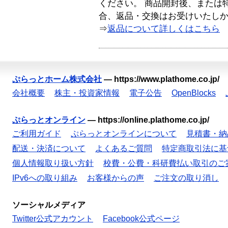
ください。 商品開封後、または
合、返品・交換はお受けいたし
⇒
返品について詳しくはこちら
ぷらっとホーム株式会社
—
https://www.plathome.co.jp/
会社概要
株主・投資家情報
電子公告
OpenBlocks
ぷらっとオンライン
—
https://online.plathome.co.jp/
ご利用ガイド
ぷらっとオンラインについて
見積書・納
配送・決済について
よくあるご質問
特定商取引法に基
個人情報取り扱い方針
校費・公費・科研費払い取引のご
IPv6への取り組み
お客様からの声
ご注文の取り消し
ソーシャルメディア
Twitter公式アカウント
Facebook公式ページ