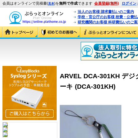
会員はオンラインで見積書(
)を
無料で作成
できます
会員登録(無料)
ログイン
見本
法人のお客様 請求書払いのご案内
学校・官公庁のお客様 校費・公費
研究機関のお客様 科研費払いのご案
ARVEL DCA-301KH
ーキ (DCA-301KH)