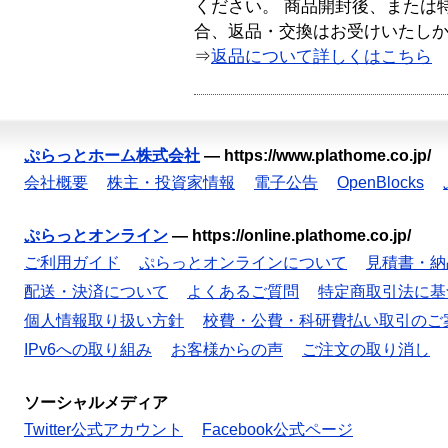
ください。 商品開封後、または
合、返品・交換はお受けいたし
⇒
返品について詳しくはこちら
ぷらっとホーム株式会社
—
https://www.plathome.co.jp/
会社概要
株主・投資家情報
電子公告
OpenBlocks
ぷらっとオンライン
—
https://online.plathome.co.jp/
ご利用ガイド
ぷらっとオンラインについて
見積書・納
配送・決済について
よくあるご質問
特定商取引法に基
個人情報取り扱い方針
校費・公費・科研費払い取引のご
IPv6への取り組み
お客様からの声
ご注文の取り消し
ソーシャルメディア
Twitter公式アカウント
Facebook公式ページ