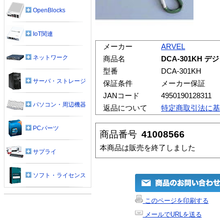
OpenBlocks
IoT関連
メーカー
ARVEL
ネットワーク
商品名
DCA-301KH 
型番
DCA-301KH
サーバ・ストレージ
保証条件
メーカー保証
JANコード
4950190128311
パソコン・周辺機器
返品について
特定商取引法に基
PCパーツ
商品番号
41008566
本商品は販売を終了しました
サプライ
ソフト・ライセンス
このページを印刷する
メールでURLを送る