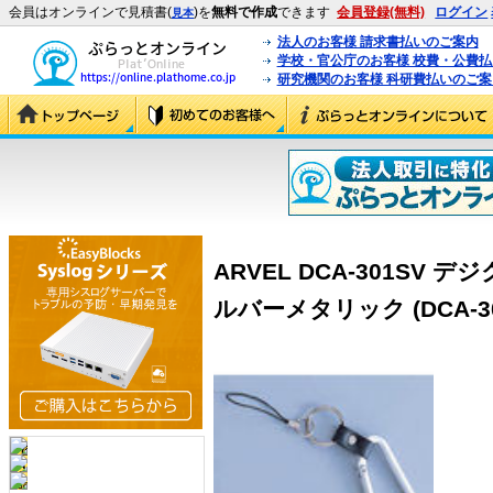
会員はオンラインで見積書(
)を
無料で作成
できます
会員登録(無料)
ログイン
見本
法人のお客様 請求書払いのご案内
学校・官公庁のお客様 校費・公費
研究機関のお客様 科研費払いのご案
ARVEL DCA-301SV
ルバーメタリック (DCA-30