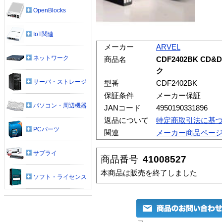
OpenBlocks
IoT関連
メーカー
ARVEL
ネットワーク
商品名
CDF2402BK C
ク
サーバ・ストレージ
型番
CDF2402BK
保証条件
メーカー保証
パソコン・周辺機器
JANコード
4950190331896
返品について
特定商取引法に基
PCパーツ
関連
メーカー商品ペー
サプライ
商品番号
41008527
本商品は販売を終了しました
ソフト・ライセンス