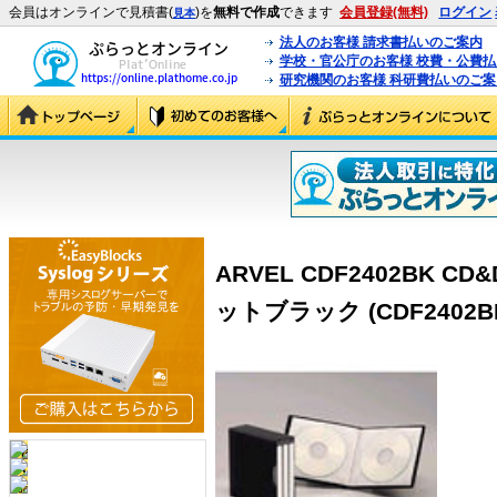
会員はオンラインで見積書(
)を
無料で作成
できます
会員登録(無料)
ログイン
見本
法人のお客様 請求書払いのご案内
学校・官公庁のお客様 校費・公費
研究機関のお客様 科研費払いのご案
ARVEL CDF2402BK C
ットブラック (CDF2402B