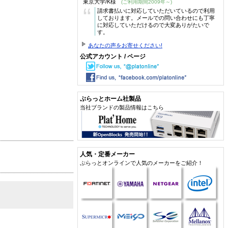
東京大学/K様
(ご利用期間2009年～)
“
請求書払いに対応していただいているので利用
しております。メールでの問い合わせにも丁寧
に対応していただけるので大変ありがたいで
す。
あなたの声をお寄せください!
公式アカウント / ページ
ぷらっとホーム社製品
当社ブランドの製品情報はこちら
人気・定番メーカー
ぷらっとオンラインで人気のメーカーをご紹介！