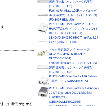
(初年度先出しセンドバック保守付)
(FG-80F-BDL-US)
Fortinet FortiGate-100F バンドルモデ
ル (初年度先出しセンドバック保守付)
(FG-100F-BDL-US)
PLAT'HOME OpenBlocks IoT FX1/E
ます。
H/W保守及びサブスクリプション1年付
属 (OBSFX1/E/D11/H1S1)
LENOVO 20X2SC8G00 ThinkPad L14
Gen2 (20X2SC8G00)
エイム電子 光ファイバーケーブル
DLC/DSC MM62.5 1m (AFP2-
DLC/DSC-62-01)
Fortinet FortiGate-40F バンドルモデル
(初年度先出しセンドバック保守付)
(FG-40F-BDL-US)
PLAT'HOME OpenBlocks A16 Debian
11搭載モデル (OBSA16/D11A)
PLAT'HOME OpenBlocks IX9 Windows
10 IoT Enterprise 2019 LTSC搭載
256GBモデル
(OBSIX9/W/L1809/256G)
着までに時間がかかる