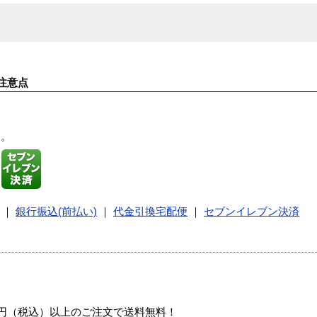
注意点
す。
｜
銀行振込(前払い)
｜
代金引換宅配便
｜
セブンイレブン決済
00円（税込）以上のご注文で送料無料！