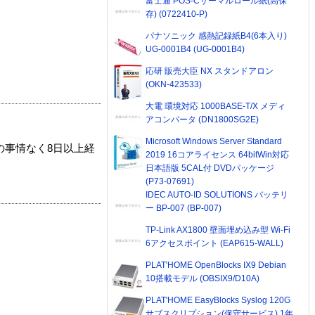
富士通 POS-Cサーマルロール紙(高保
存) (0722410-P)
パナソニック 感熱記録紙B4(6本入り)
UG-0001B4 (UG-0001B4)
応研 販売大臣 NX スタンドアロン
(OKN-423533)
大電 環境対応 1000BASE-T/X メディ
アコンバータ (DN1800SG2E)
Microsoft Windows Server Standard
の事情なく8日以上経
2019 16コアライセンス 64bitWin対応
日本語版 5CAL付 DVDパッケージ
(P73-07691)
IDEC AUTO-ID SOLUTIONS バッテリ
ー BP-007 (BP-007)
TP-Link AX1800 壁面埋め込み型 Wi-Fi
6アクセスポイント (EAP615-WALL)
PLAT'HOME OpenBlocks IX9 Debian
10搭載モデル (OBSIX9/D10A)
PLAT'HOME EasyBlocks Syslog 120G
サブスクリプション(保守サービス) 1年