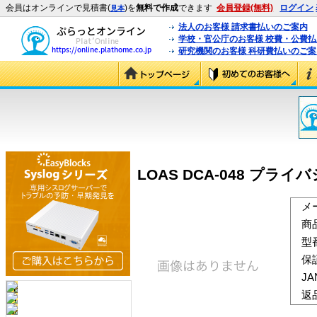
会員はオンラインで見積書(
)を
無料で作成
できます
会員登録(無料)
ログイン
見本
法人のお客様 請求書払いのご案内
学校・官公庁のお客様 校費・公費
研究機関のお客様 科研費払いのご案
LOAS DCA-048 プライバ
メ
商
型
保
J
返