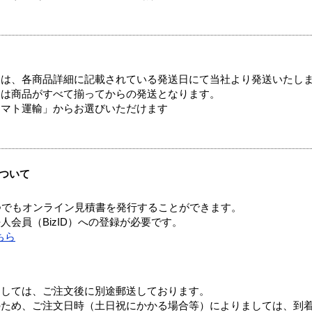
ては、各商品詳細に記載されている発送日にて当社より発送いたし
送は商品がすべて揃ってからの発送となります。
ヤマト運輸」からお選びいただけます
ついて
つでもオンライン見積書を発行することができます。
会員（BizID）への登録が必要です。
ちら
ましては、ご注文後に別途郵送しております。
のため、ご注文日時（土日祝にかかる場合等）によりましては、到