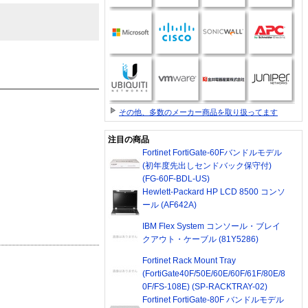
その他、多数のメーカー商品を取り扱ってます
注目の商品
Fortinet FortiGate-60Fバンドルモデル
(初年度先出しセンドバック保守付)
(FG-60F-BDL-US)
Hewlett-Packard HP LCD 8500 コンソ
ール (AF642A)
IBM Flex System コンソール・ブレイ
クアウト・ケーブル (81Y5286)
Fortinet Rack Mount Tray
(FortiGate40F/50E/60E/60F/61F/80E/8
0F/FS-108E) (SP-RACKTRAY-02)
Fortinet FortiGate-80F バンドルモデル