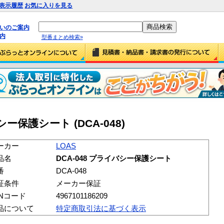
表示履歴
お気に入りを見る
払いのご案内
内
型番まとめ検索»
シー保護シート (DCA-048)
ーカー
LOAS
品名
DCA-048 プライバシー保護シート
番
DCA-048
証条件
メーカー保証
ANコード
4967101186209
品について
特定商取引法に基づく表示