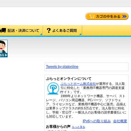
Tweets by platonline
ぷらっとオンラインについて
ぷらっとホーム株式会社
が運用する、法人取
引に特化した「業務用IT機器専門の調達支援
サイト」です。
1999年よりネットワーク機器、サーバ、スト
レージ、パソコン周辺機器、PCパーツ、ソフトウェ
ア、ライセンスなど、業務用IT機器中心に販売。品揃え
は業界トップクラスの約5.5万点です。法人取引に特化
し、学校・官公庁・一般法人のお客様の請求書後払いに
も対応しています。
IPv6への取り組み
会社概要
お客様からの声
もっと見る