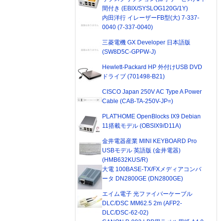
間付き (EBIX/SYSLOG120G/1Y)
内田洋行 イレーザーFB型(大) 7-337-
0040 (7-337-0040)
三菱電機 GX Developer 日本語版
(SW8D5C-GPPW-J)
Hewlett-Packard HP 外付けUSB DVD
ドライブ (701498-B21)
CISCO Japan 250V AC Type A Power
Cable (CAB-TA-250V-JP=)
PLAT'HOME OpenBlocks IX9 Debian
11搭載モデル (OBSIX9/D11A)
金井電器産業 MINI KEYBOARD Pro
USBモデル 英語版 (金井電器)
(HMB632KUS/R)
大電 100BASE-TX/FXメディアコンバ
ータ DN2800GE (DN2800GE)
エイム電子 光ファイバーケーブル
DLC/DSC MM62.5 2m (AFP2-
DLC/DSC-62-02)