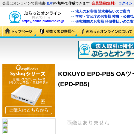
会員はオンラインで見積書(
)を
無料で作成
できます
会員登録(無料)
ログイン
見本
法人のお客様 請求書払いのご案内
学校・官公庁のお客様 校費・公費
研究機関のお客様 科研費払いのご案
KOKUYO EPD-PB5 
(EPD-PB5)