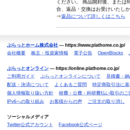
ください。 商品開封後、または
合、返品・交換はお受けいたし
⇒
返品について詳しくはこちら
ぷらっとホーム株式会社
—
https://www.plathome.co.jp/
会社概要
株主・投資家情報
電子公告
OpenBlocks
ぷらっとオンライン
—
https://online.plathome.co.jp/
ご利用ガイド
ぷらっとオンラインについて
見積書・納
配送・決済について
よくあるご質問
特定商取引法に基
個人情報取り扱い方針
校費・公費・科研費払い取引のご
IPv6への取り組み
お客様からの声
ご注文の取り消し
ソーシャルメディア
Twitter公式アカウント
Facebook公式ページ