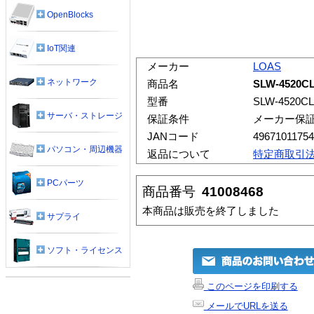
OpenBlocks
IoT関連
メーカー
LOAS
ネットワーク
商品名
SLW-452
型番
SLW-4520CL
サーバ・ストレージ
保証条件
メーカー保
JANコード
4967101175
パソコン・周辺機器
返品について
特定商取引
PCパーツ
商品番号
41008468
本商品は販売を終了しました
サプライ
ソフト・ライセンス
このページを印刷する
メールでURLを送る