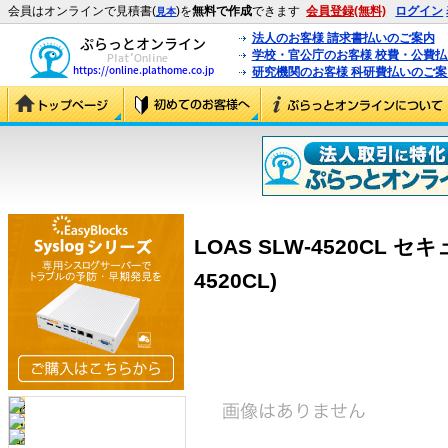
会員はオンラインで見積書(
)を
無料で作成
できます
会員登録(無料)
ログイン
見本
法人のお客様 請求書払いのご案内
学校・官公庁のお客様 校費・公費
研究機関のお客様 科研費払いのご案
LOAS SLW-4520CL 
4520CL)