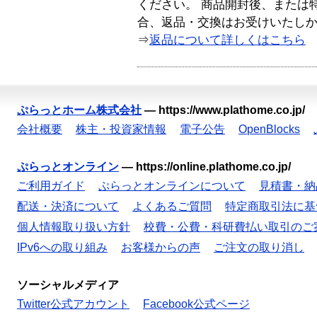
ください。 商品開封後、または
合、返品・交換はお受けいたし
⇒
返品について詳しくはこちら
ぷらっとホーム株式会社
—
https://www.plathome.co.jp/
会社概要
株主・投資家情報
電子公告
OpenBlocks
ぷらっとオンライン
—
https://online.plathome.co.jp/
ご利用ガイド
ぷらっとオンラインについて
見積書・納
配送・決済について
よくあるご質問
特定商取引法に基
個人情報取り扱い方針
校費・公費・科研費払い取引のご
IPv6への取り組み
お客様からの声
ご注文の取り消し
ソーシャルメディア
Twitter公式アカウント
Facebook公式ページ