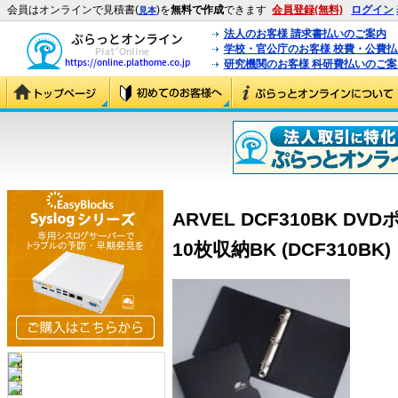
会員はオンラインで見積書(
)を
無料で作成
できます
会員登録(無料)
ログイン
見本
法人のお客様 請求書払いのご案内
学校・官公庁のお客様 校費・公費
研究機関のお客様 科研費払いのご案
ARVEL DCF310BK 
10枚収納BK (DCF310BK)