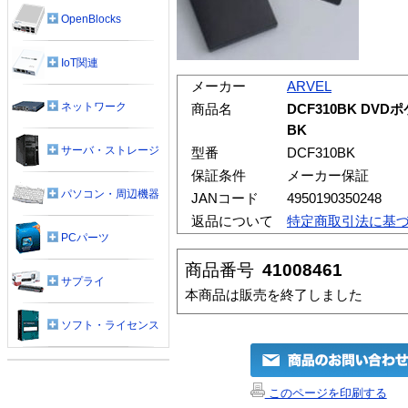
OpenBlocks
IoT関連
メーカー
ARVEL
ネットワーク
商品名
DCF310BK DV
BK
サーバ・ストレージ
型番
DCF310BK
保証条件
メーカー保証
パソコン・周辺機器
JANコード
4950190350248
返品について
特定商取引法に基
PCパーツ
商品番号
41008461
サプライ
本商品は販売を終了しました
ソフト・ライセンス
このページを印刷する