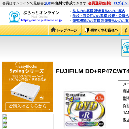
会員はオンラインで見積書(
)を
無料で作成
できます
会員登録(無料)
ログイン
見本
法人のお客様 請求書払いのご案内
学校・官公庁のお客様 校費・公費
研究機関のお客様 科研費払いのご案
FUJIFILM DD+RP47CWT
メ
商
型
保
J
返