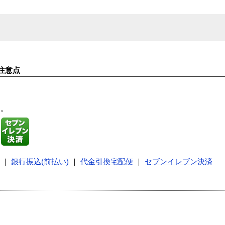
注意点
す。
｜
銀行振込(前払い)
｜
代金引換宅配便
｜
セブンイレブン決済