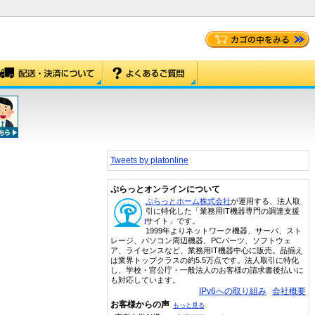
Tweets by platonline
ぷらっとオンラインについて
ぷらっとホーム株式会社
が運用する、法人取
引に特化した「業務用IT機器専門の調達支援
サイト」です。
1999年よりネットワーク機器、サーバ、スト
レージ、パソコン周辺機器、PCパーツ、ソフトウェ
ア、ライセンスなど、業務用IT機器中心に販売。品揃え
は業界トップクラスの約5.5万点です。法人取引に特化
し、学校・官公庁・一般法人のお客様の請求書後払いに
も対応しています。
IPv6への取り組み
会社概要
お客様からの声
もっと見る