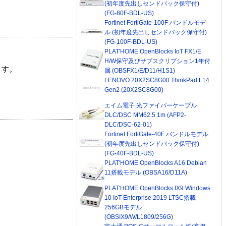
(初年度先出しセンドバック保守付)
(FG-80F-BDL-US)
Fortinet FortiGate-100F バンドルモデ
ル (初年度先出しセンドバック保守付)
(FG-100F-BDL-US)
PLAT'HOME OpenBlocks IoT FX1/E
H/W保守及びサブスクリプション1年付
ます。
属 (OBSFX1/E/D11/H1S1)
LENOVO 20X2SC8G00 ThinkPad L14
Gen2 (20X2SC8G00)
エイム電子 光ファイバーケーブル
DLC/DSC MM62.5 1m (AFP2-
DLC/DSC-62-01)
Fortinet FortiGate-40F バンドルモデル
(初年度先出しセンドバック保守付)
(FG-40F-BDL-US)
PLAT'HOME OpenBlocks A16 Debian
11搭載モデル (OBSA16/D11A)
PLAT'HOME OpenBlocks IX9 Windows
10 IoT Enterprise 2019 LTSC搭載
256GBモデル
(OBSIX9/W/L1809/256G)