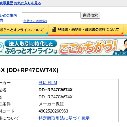
表示履歴
お気に入りを見る
払いのご案内
内
型番まとめ検索»
4X (DD+RP47CWT4X)
ーカー
FUJIFILM
品名
DD+RP47CWT4X
番
DD+RP47CWT4X
証条件
メーカー保証
ANコード
4902520260963
品について
特定商取引法に基づく表示