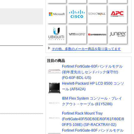
その他、多数のメーカー商品を取り扱ってます
注目の商品
Fortinet FortiGate-60Fバンドルモデル
(初年度先出しセンドバック保守付)
(FG-60F-BDL-US)
Hewlett-Packard HP LCD 8500 コンソ
ール (AF642A)
IBM Flex System コンソール・ブレイ
クアウト・ケーブル (81Y5286)
Fortinet Rack Mount Tray
(FortiGate40F/50E/60E/60F/61F/80E/8
0F/FS-108E) (SP-RACKTRAY-02)
Fortinet FortiGate-80F バンドルモデル