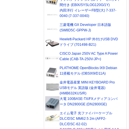
間付き (EBIX/SYSLOG120G/1Y)
内田洋行 イレーザーFB型(大) 7-337-
0040 (7-337-0040)
三菱電機 GX Developer 日本語版
(SW8D5C-GPPW-J)
Hewlett-Packard HP 外付けUSB DVD
ドライブ (701498-B21)
CISCO Japan 250V AC Type A Power
Cable (CAB-TA-250V-JP=)
PLAT'HOME OpenBlocks IX9 Debian
11搭載モデル (OBSIX9/D11A)
金井電器産業 MINI KEYBOARD Pro
USBモデル 英語版 (金井電器)
(HMB632KUS/R)
大電 100BASE-TX/FXメディアコンバ
ータ DN2800GE (DN2800GE)
エイム電子 光ファイバーケーブル
DLC/DSC MM62.5 2m (AFP2-
DLC/DSC-62-02)