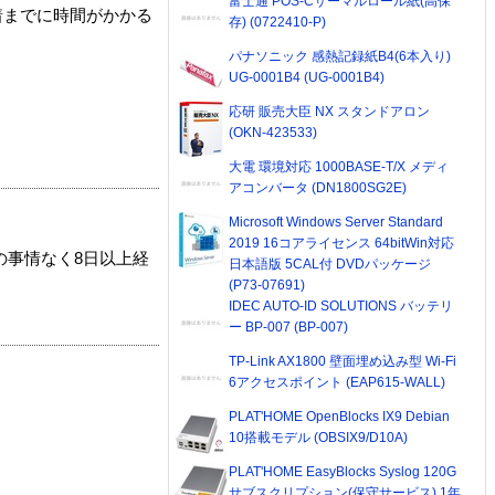
富士通 POS-Cサーマルロール紙(高保
着までに時間がかかる
存) (0722410-P)
パナソニック 感熱記録紙B4(6本入り)
UG-0001B4 (UG-0001B4)
応研 販売大臣 NX スタンドアロン
(OKN-423533)
大電 環境対応 1000BASE-T/X メディ
アコンバータ (DN1800SG2E)
Microsoft Windows Server Standard
2019 16コアライセンス 64bitWin対応
の事情なく8日以上経
日本語版 5CAL付 DVDパッケージ
(P73-07691)
IDEC AUTO-ID SOLUTIONS バッテリ
ー BP-007 (BP-007)
TP-Link AX1800 壁面埋め込み型 Wi-Fi
6アクセスポイント (EAP615-WALL)
PLAT'HOME OpenBlocks IX9 Debian
10搭載モデル (OBSIX9/D10A)
PLAT'HOME EasyBlocks Syslog 120G
サブスクリプション(保守サービス) 1年