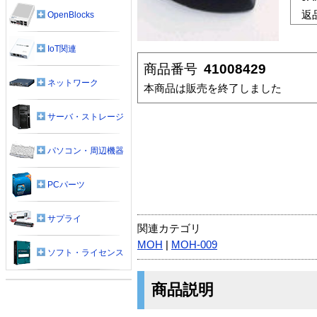
返
OpenBlocks
IoT関連
商品番号
41008429
ネットワーク
本商品は販売を終了しました
サーバ・ストレージ
パソコン・周辺機器
PCパーツ
サプライ
関連カテゴリ
MOH
|
MOH-009
ソフト・ライセンス
商品説明