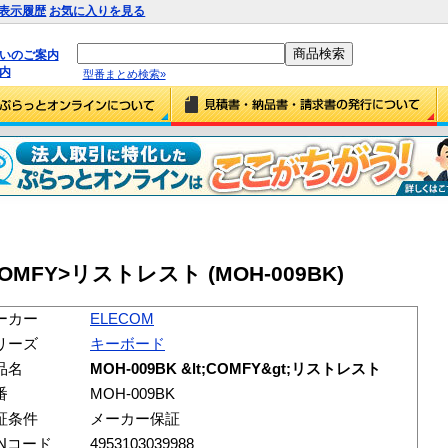
表示履歴
お気に入りを見る
払いのご案内
内
型番まとめ検索»
<COMFY>リストレスト (MOH-009BK)
ーカー
ELECOM
リーズ
キーボード
品名
MOH-009BK &lt;COMFY&gt;リストレスト
番
MOH-009BK
証条件
メーカー保証
ANコード
4953103039988