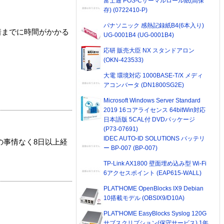
富士通 POS-Cサーマルロール紙(高保
存) (0722410-P)
パナソニック 感熱記録紙B4(6本入り)
着までに時間がかかる
UG-0001B4 (UG-0001B4)
応研 販売大臣 NX スタンドアロン
(OKN-423533)
大電 環境対応 1000BASE-T/X メディ
アコンバータ (DN1800SG2E)
Microsoft Windows Server Standard
2019 16コアライセンス 64bitWin対応
日本語版 5CAL付 DVDパッケージ
(P73-07691)
IDEC AUTO-ID SOLUTIONS バッテリ
の事情なく8日以上経
ー BP-007 (BP-007)
TP-Link AX1800 壁面埋め込み型 Wi-Fi
6アクセスポイント (EAP615-WALL)
PLAT'HOME OpenBlocks IX9 Debian
10搭載モデル (OBSIX9/D10A)
PLAT'HOME EasyBlocks Syslog 120G
サブスクリプション(保守サービス) 1年