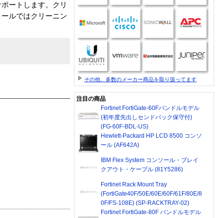
サポートします。クリ
コールではクリーニン
その他、多数のメーカー商品を取り扱ってます
注目の商品
Fortinet FortiGate-60Fバンドルモデル
(初年度先出しセンドバック保守付)
(FG-60F-BDL-US)
Hewlett-Packard HP LCD 8500 コンソ
ール (AF642A)
IBM Flex System コンソール・ブレイ
クアウト・ケーブル (81Y5286)
Fortinet Rack Mount Tray
(FortiGate40F/50E/60E/60F/61F/80E/8
0F/FS-108E) (SP-RACKTRAY-02)
Fortinet FortiGate-80F バンドルモデル