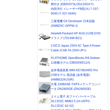
間付き (EBIX/SYSLOG120G/1Y)
内田洋行 イレーザーFB型(大) 7-337-
0040 (7-337-0040)
三菱電機 GX Developer 日本語版
(SW8D5C-GPPW-J)
Hewlett-Packard HP 外付けUSB DVD
ドライブ (701498-B21)
CISCO Japan 250V AC Type A Power
Cable (CAB-TA-250V-JP=)
PLAT'HOME OpenBlocks IX9 Debian
11搭載モデル (OBSIX9/D11A)
金井電器産業 MINI KEYBOARD Pro
USBモデル 英語版 (金井電器)
(HMB632KUS/R)
大電 100BASE-TX/FXメディアコンバ
ータ DN2800GE (DN2800GE)
エイム電子 光ファイバーケーブル
DLC/DSC MM62.5 2m (AFP2-
DLC/DSC-62-02)