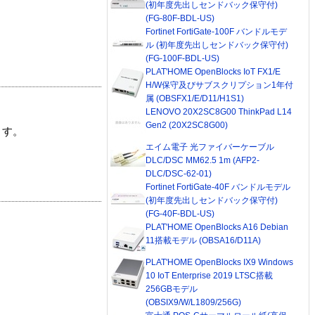
(初年度先出しセンドバック保守付)
(FG-80F-BDL-US)
Fortinet FortiGate-100F バンドルモデ
ル (初年度先出しセンドバック保守付)
(FG-100F-BDL-US)
PLAT'HOME OpenBlocks IoT FX1/E
H/W保守及びサブスクリプション1年付
属 (OBSFX1/E/D11/H1S1)
LENOVO 20X2SC8G00 ThinkPad L14
Gen2 (20X2SC8G00)
ます。
エイム電子 光ファイバーケーブル
DLC/DSC MM62.5 1m (AFP2-
DLC/DSC-62-01)
Fortinet FortiGate-40F バンドルモデル
(初年度先出しセンドバック保守付)
(FG-40F-BDL-US)
PLAT'HOME OpenBlocks A16 Debian
11搭載モデル (OBSA16/D11A)
PLAT'HOME OpenBlocks IX9 Windows
10 IoT Enterprise 2019 LTSC搭載
256GBモデル
(OBSIX9/W/L1809/256G)