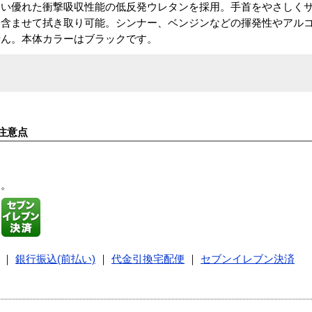
さい優れた衝撃吸収性能の低反発ウレタンを採用。手首をやさしく
を含ませて拭き取り可能。シンナー、ベンジンなどの揮発性やアル
せん。本体カラーはブラックです。
注意点
す。
｜
銀行振込(前払い)
｜
代金引換宅配便
｜
セブンイレブン決済