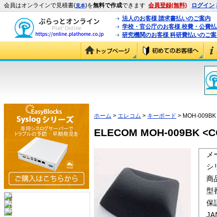
会員はオンラインで見積書(
)を
無料で作成
できます
会員登録(無料)
ログイン
見本
法人のお客様 請求書払いのご案内
学校・官公庁のお客様 校費・公費
研究機関のお客様 科研費払いのご案
ホーム
>
エレコム
>
キーボード
> MOH-009BK
ELECOM MOH-009BK 
メ
シ
商
型
保
J