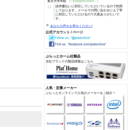
東京大学/K様
(ご利用期間2009年～)
“
請求書払いに対応していただいているので利用
しております。メールでの問い合わせにも丁寧
に対応していただけるので大変ありがたいで
す。
あなたの声をお寄せください!
公式アカウント / ページ
ぷらっとホーム社製品
当社ブランドの製品情報はこちら
人気・定番メーカー
ぷらっとオンラインで人気のメーカーをご紹介！