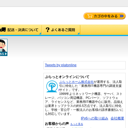
Tweets by platonline
ぷらっとオンラインについて
ぷらっとホーム株式会社
が運用する、法人取
引に特化した「業務用IT機器専門の調達支援
サイト」です。
1999年よりネットワーク機器、サーバ、スト
レージ、パソコン周辺機器、PCパーツ、ソフトウェ
ア、ライセンスなど、業務用IT機器中心に販売。品揃え
は業界トップクラスの約5.5万点です。法人取引に特化
し、学校・官公庁・一般法人のお客様の請求書後払いに
も対応しています。
IPv6への取り組み
会社概要
お客様からの声
もっと見る