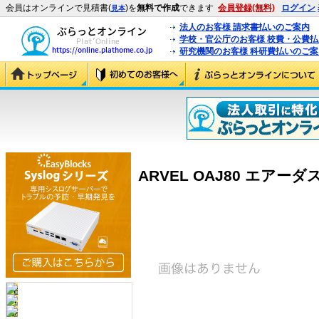
会員はオンラインで見積書(
)を
無料で作成
できます
会員登録(無料)
ログイン
見本
法人のお客様 請求書払いのご案内
学校・官公庁のお客様 校費・公費
研究機関のお客様 科研費払いのご案
ARVEL OAJ80 エアーダ