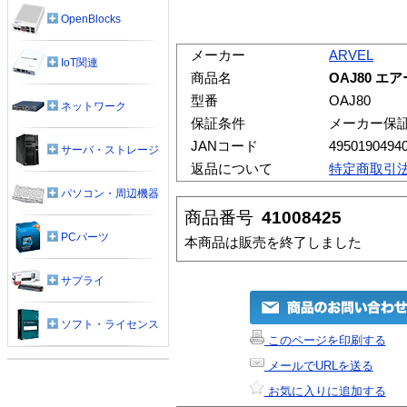
OpenBlocks
メーカー
ARVEL
IoT関連
商品名
OAJ80 エ
型番
OAJ80
ネットワーク
保証条件
メーカー保
JANコード
4950190494
サーバ・ストレージ
返品について
特定商取引
パソコン・周辺機器
商品番号
41008425
PCパーツ
本商品は販売を終了しました
サプライ
ソフト・ライセンス
このページを印刷する
メールでURLを送る
お気に入りに追加する