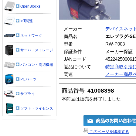
OpenBlocks
IoT関連
メーカー
デバイスネッ
ネットワーク
商品名
エレプラグ-S
型番
RW-P003
サーバ・ストレージ
保証条件
メーカー保証
JANコード
452242500061
パソコン・周辺機器
返品について
特定商取引法
関連
メーカー商品
PCパーツ
商品番号
41008398
サプライ
本商品は販売を終了しました
ソフト・ライセンス
このページを印刷する