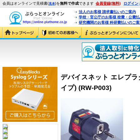
会員はオンラインで見積書(
)を
無料で作成
できます
会員登録(無料)
ログイン
見本
法人のお客様 請求書払いのご案内
学校・官公庁のお客様 校費・公費
研究機関のお客様 科研費払いのご案
デバイスネット エレプラグ
イプ) (RW-P003)