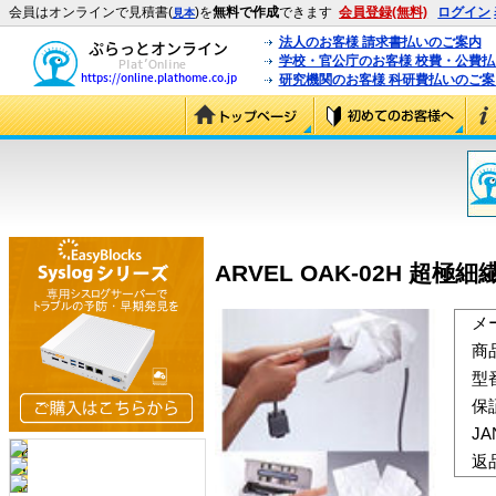
会員はオンラインで見積書(
)を
無料で作成
できます
会員登録(無料)
ログイン
見本
法人のお客様 請求書払いのご案内
学校・官公庁のお客様 校費・公費
研究機関のお客様 科研費払いのご案
ARVEL OAK-02H 超極細
メ
商
型
保
J
返