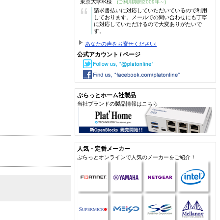
東京大学/K様
(ご利用期間2009年～)
“
請求書払いに対応していただいているので利用
しております。メールでの問い合わせにも丁寧
に対応していただけるので大変ありがたいで
す。
あなたの声をお寄せください!
公式アカウント / ページ
ぷらっとホーム社製品
当社ブランドの製品情報はこちら
人気・定番メーカー
ぷらっとオンラインで人気のメーカーをご紹介！