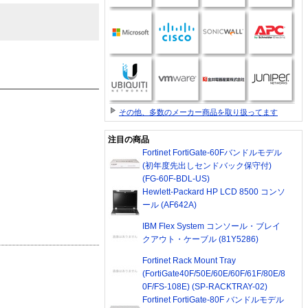
その他、多数のメーカー商品を取り扱ってます
注目の商品
Fortinet FortiGate-60Fバンドルモデル
(初年度先出しセンドバック保守付)
(FG-60F-BDL-US)
Hewlett-Packard HP LCD 8500 コンソ
ール (AF642A)
IBM Flex System コンソール・ブレイ
クアウト・ケーブル (81Y5286)
Fortinet Rack Mount Tray
(FortiGate40F/50E/60E/60F/61F/80E/8
0F/FS-108E) (SP-RACKTRAY-02)
Fortinet FortiGate-80F バンドルモデル