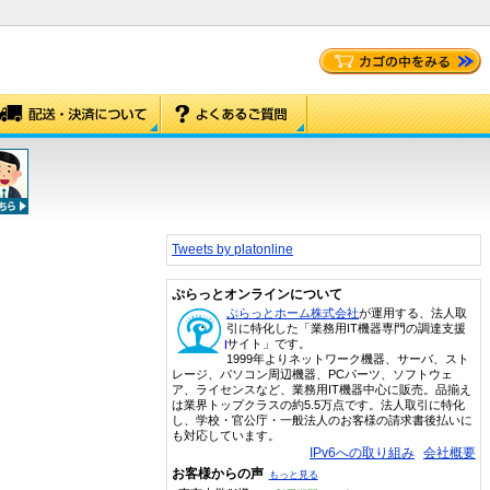
Tweets by platonline
ぷらっとオンラインについて
ぷらっとホーム株式会社
が運用する、法人取
引に特化した「業務用IT機器専門の調達支援
サイト」です。
1999年よりネットワーク機器、サーバ、スト
レージ、パソコン周辺機器、PCパーツ、ソフトウェ
ア、ライセンスなど、業務用IT機器中心に販売。品揃え
は業界トップクラスの約5.5万点です。法人取引に特化
し、学校・官公庁・一般法人のお客様の請求書後払いに
も対応しています。
IPv6への取り組み
会社概要
お客様からの声
もっと見る