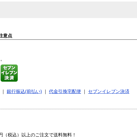
注意点
す。
｜
銀行振込(前払い)
｜
代金引換宅配便
｜
セブンイレブン決済
00円（税込）以上のご注文で送料無料！