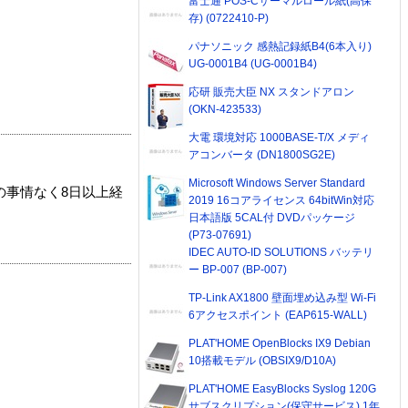
富士通 POS-Cサーマルロール紙(高保
存) (0722410-P)
パナソニック 感熱記録紙B4(6本入り)
UG-0001B4 (UG-0001B4)
応研 販売大臣 NX スタンドアロン
(OKN-423533)
大電 環境対応 1000BASE-T/X メディ
アコンバータ (DN1800SG2E)
Microsoft Windows Server Standard
の事情なく8日以上経
2019 16コアライセンス 64bitWin対応
日本語版 5CAL付 DVDパッケージ
(P73-07691)
IDEC AUTO-ID SOLUTIONS バッテリ
ー BP-007 (BP-007)
TP-Link AX1800 壁面埋め込み型 Wi-Fi
6アクセスポイント (EAP615-WALL)
PLAT'HOME OpenBlocks IX9 Debian
10搭載モデル (OBSIX9/D10A)
PLAT'HOME EasyBlocks Syslog 120G
サブスクリプション(保守サービス) 1年