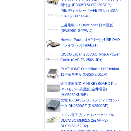
間付き (EBIX/SYSLOG120G/1Y)
内田洋行 イレーザーFB型(大) 7-337-
0040 (7-337-0040)
三菱電機 GX Developer 日本語版
(SW8D5C-GPPW-J)
Hewlett-Packard HP 外付けUSB DVD
ドライブ (701498-B21)
CISCO Japan 250V AC Type A Power
Cable (CAB-TA-250V-JP=)
PLAT'HOME OpenBlocks IX9 Debian
11搭載モデル (OBSIX9/D11A)
金井電器産業 MINI KEYBOARD Pro
USBモデル 英語版 (金井電器)
(HMB632KUS/R)
大電 100BASE-TX/FXメディアコンバ
ータ DN2800GE (DN2800GE)
エイム電子 光ファイバーケーブル
DLC/DSC MM62.5 2m (AFP2-
DLC/DSC-62-02)