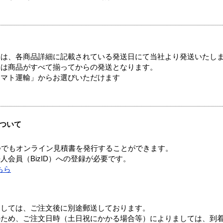
ては、各商品詳細に記載されている発送日にて当社より発送いたし
送は商品がすべて揃ってからの発送となります。
ヤマト運輸」からお選びいただけます
ついて
つでもオンライン見積書を発行することができます。
会員（BizID）への登録が必要です。
ちら
ましては、ご注文後に別途郵送しております。
のため、ご注文日時（土日祝にかかる場合等）によりましては、到