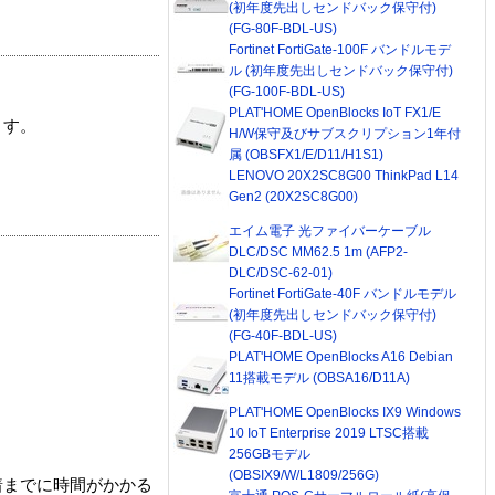
(初年度先出しセンドバック保守付)
(FG-80F-BDL-US)
Fortinet FortiGate-100F バンドルモデ
ル (初年度先出しセンドバック保守付)
(FG-100F-BDL-US)
PLAT'HOME OpenBlocks IoT FX1/E
ます。
H/W保守及びサブスクリプション1年付
属 (OBSFX1/E/D11/H1S1)
LENOVO 20X2SC8G00 ThinkPad L14
Gen2 (20X2SC8G00)
エイム電子 光ファイバーケーブル
DLC/DSC MM62.5 1m (AFP2-
DLC/DSC-62-01)
Fortinet FortiGate-40F バンドルモデル
(初年度先出しセンドバック保守付)
(FG-40F-BDL-US)
PLAT'HOME OpenBlocks A16 Debian
11搭載モデル (OBSA16/D11A)
PLAT'HOME OpenBlocks IX9 Windows
10 IoT Enterprise 2019 LTSC搭載
256GBモデル
(OBSIX9/W/L1809/256G)
着までに時間がかかる