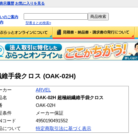
表示履歴
お気に入りを見る
払いのご案内
内
型番まとめ検索»
繊維手袋クロス (OAK-02H)
ーカー
ARVEL
品名
OAK-02H 超極細繊維手袋クロス
番
OAK-02H
証条件
メーカー保証
ANコード
4950190491552
品について
特定商取引法に基づく表示