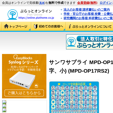
会員はオンラインで見積書(
)を
無料で作成
できます
会員登録(無料)
ログイン
見本
法人のお客様 請求書払いのご案内
学校・官公庁のお客様 校費・公費
研究機関のお客様 科研費払いのご案
サンワサプライ MPD-OP
字、小) (MPD-OP17RS2)