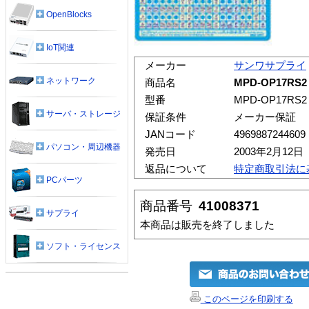
OpenBlocks
IoT関連
メーカー
サンワサプライ
ネットワーク
商品名
MPD-OP17R
型番
MPD-OP17RS2
サーバ・ストレージ
保証条件
メーカー保証
JANコード
4969887244609
パソコン・周辺機器
発売日
2003年2月12日
返品について
特定商取引法に
PCパーツ
商品番号
41008371
サプライ
本商品は販売を終了しました
ソフト・ライセンス
このページを印刷する