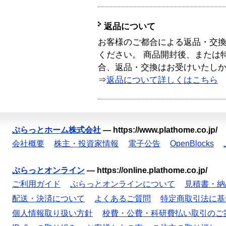
返品について
お客様のご都合による返品・交
ください。 商品開封後、または
合、返品・交換はお受けいたし
⇒
返品について詳しくはこちら
ぷらっとホーム株式会社
—
https://www.plathome.co.jp/
会社概要
株主・投資家情報
電子公告
OpenBlocks
ぷらっとオンライン
—
https://online.plathome.co.jp/
ご利用ガイド
ぷらっとオンラインについて
見積書・納
配送・決済について
よくあるご質問
特定商取引法に基
個人情報取り扱い方針
校費・公費・科研費払い取引のご