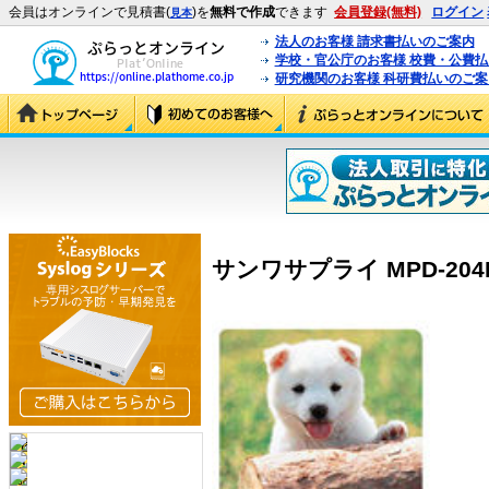
会員はオンラインで見積書(
)を
無料で作成
できます
会員登録(無料)
ログイン
見本
法人のお客様 請求書払いのご案内
学校・官公庁のお客様 校費・公費
研究機関のお客様 科研費払いのご案
サンワサプライ MPD-204P