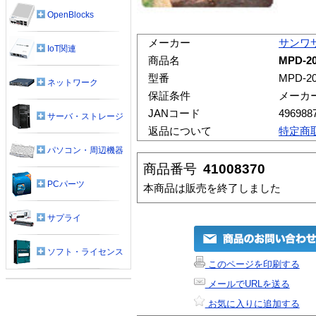
OpenBlocks
メーカー
サンワ
IoT関連
商品名
MPD-
型番
MPD-2
ネットワーク
保証条件
メーカ
JANコード
496988
サーバ・ストレージ
返品について
特定商
パソコン・周辺機器
商品番号
41008370
PCパーツ
本商品は販売を終了しました
サプライ
ソフト・ライセンス
このページを印刷する
メールでURLを送る
お気に入りに追加する