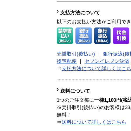
支払方法について
以下のお支払い方法がご利用で
売掛取引(後払い)
｜
銀行振込(後
換宅配便
｜
セブンイレブン決済
⇒
支払方法について詳しくはこ
送料について
1つのご注文毎に
一律1,100円(税
※売掛取引(後払い)のお客様は33
無料！
⇒
送料について詳しくはこちら