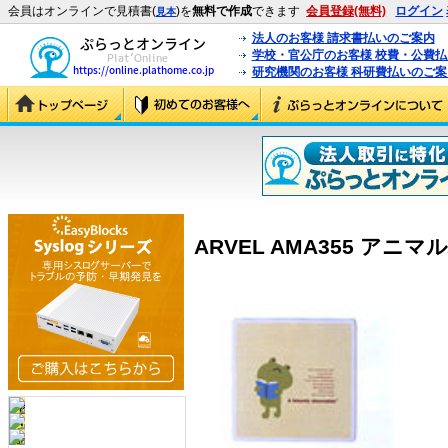
会員はオンラインで見積書(
)を
無料で作成
できます
会員登録(無料)
ログイン
見本
法人のお客様 請求書払いのご案内
学校・官公庁のお客様 校費・公費
研究機関のお客様 科研費払いのご案
ARVEL AMA355 アニマル