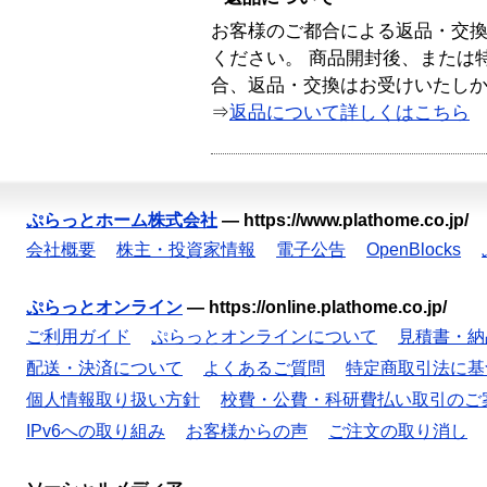
お客様のご都合による返品・交
ください。 商品開封後、または
合、返品・交換はお受けいたし
⇒
返品について詳しくはこちら
ぷらっとホーム株式会社
—
https://www.plathome.co.jp/
会社概要
株主・投資家情報
電子公告
OpenBlocks
ぷらっとオンライン
—
https://online.plathome.co.jp/
ご利用ガイド
ぷらっとオンラインについて
見積書・納
配送・決済について
よくあるご質問
特定商取引法に基
個人情報取り扱い方針
校費・公費・科研費払い取引のご
IPv6への取り組み
お客様からの声
ご注文の取り消し