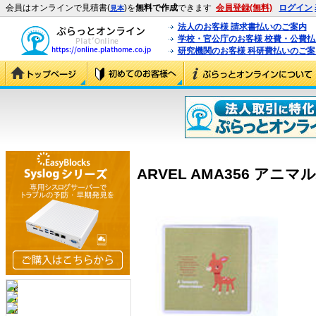
会員はオンラインで見積書(
)を
無料で作成
できます
会員登録(無料)
ログイン
見本
法人のお客様 請求書払いのご案内
学校・官公庁のお客様 校費・公費
研究機関のお客様 科研費払いのご案
ARVEL AMA356 アニマル