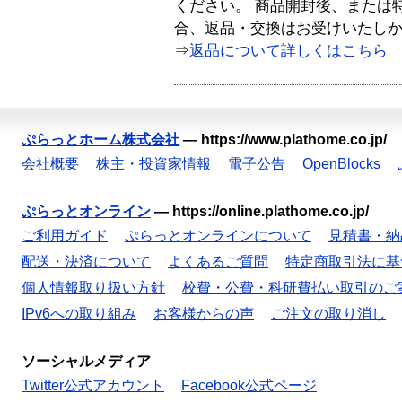
ください。 商品開封後、または
合、返品・交換はお受けいたし
⇒
返品について詳しくはこちら
ぷらっとホーム株式会社
—
https://www.plathome.co.jp/
会社概要
株主・投資家情報
電子公告
OpenBlocks
ぷらっとオンライン
—
https://online.plathome.co.jp/
ご利用ガイド
ぷらっとオンラインについて
見積書・納
配送・決済について
よくあるご質問
特定商取引法に基
個人情報取り扱い方針
校費・公費・科研費払い取引のご
IPv6への取り組み
お客様からの声
ご注文の取り消し
ソーシャルメディア
Twitter公式アカウント
Facebook公式ページ