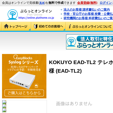
会員はオンラインで見積書(
)を
無料で作成
できます
会員登録(無料)
ログイン
見本
法人のお客様 請求書払いのご案内
学校・官公庁のお客様 校費・公費
研究機関のお客様 科研費払いのご案
KOKUYO EAD-TL2 
様 (EAD-TL2)