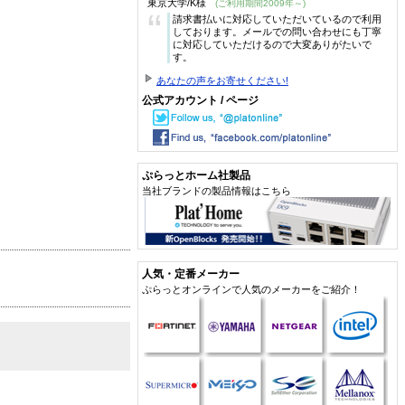
東京大学/K様
(ご利用期間2009年～)
“
請求書払いに対応していただいているので利用
しております。メールでの問い合わせにも丁寧
に対応していただけるので大変ありがたいで
す。
あなたの声をお寄せください!
公式アカウント / ページ
ぷらっとホーム社製品
当社ブランドの製品情報はこちら
人気・定番メーカー
ぷらっとオンラインで人気のメーカーをご紹介！