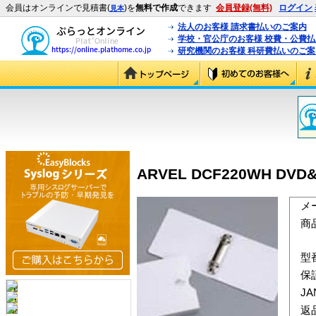
会員はオンラインで見積書(
)を
無料で作成
できます
会員登録(無料)
ログイン
見本
法人のお客様 請求書払いのご案内
学校・官公庁のお客様 校費・公費
研究機関のお客様 科研費払いのご案
ARVEL DCF220WH D
メ
商
型
保
J
返