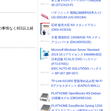
富士通 POS-Cサーマルロール紙(高保
存) (0722410-P)
パナソニック 感熱記録紙B4(6本入り)
UG-0001B4 (UG-0001B4)
応研 販売大臣 NX スタンドアロン
の事情なく8日以上経
(OKN-423533)
大電 環境対応 1000BASE-T/X メディ
アコンバータ (DN1800SG2E)
Microsoft Windows Server Standard
2019 16コアライセンス 64bitWin対応
日本語版 5CAL付 DVDパッケージ
(P73-07691)
IDEC AUTO-ID SOLUTIONS バッテリ
ー BP-007 (BP-007)
TP-Link AX1800 壁面埋め込み型 Wi-Fi
6アクセスポイント (EAP615-WALL)
PLAT'HOME OpenBlocks IX9 Debian
10搭載モデル (OBSIX9/D10A)
PLAT'HOME EasyBlocks Syslog 120G
サブスクリプション(保守サービス) 1年