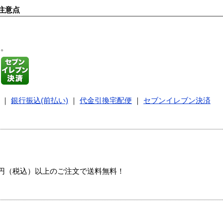
注意点
す。
｜
銀行振込(前払い)
｜
代金引換宅配便
｜
セブンイレブン決済
00円（税込）以上のご注文で送料無料！