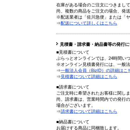
在庫がある場合のご注文につきまし
尚、複数の商品をご注文の場合、発
※配送業者は「佐川急便」または「
⇒
配送について詳しくはこちら
見積書・請求書・納品書等の発行に
■見積書について
ぷらっとオンラインでは、24時間い
※オンライン見積書発行には、一般法人
⇒
一般法人会員（BizID）の詳細はこ
⇒
見積書について詳細はこちら
■請求書について
ご注文時に希望されたお客様に関し
尚、請求書は、営業時間内での発行
場合がございます。
⇒
請求書について詳細はこちら
■納品書について
お届けする商品に同梱致します。