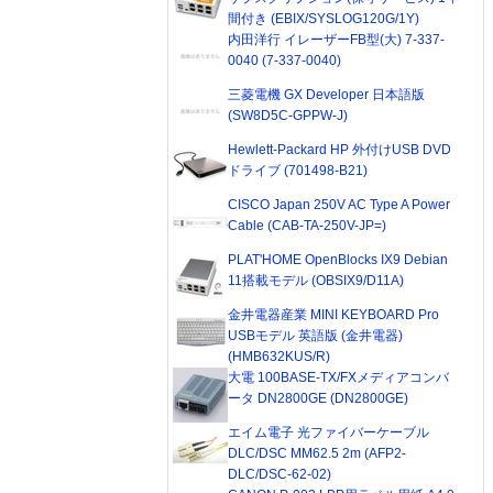
間付き (EBIX/SYSLOG120G/1Y)
内田洋行 イレーザーFB型(大) 7-337-
0040 (7-337-0040)
三菱電機 GX Developer 日本語版
(SW8D5C-GPPW-J)
Hewlett-Packard HP 外付けUSB DVD
ドライブ (701498-B21)
CISCO Japan 250V AC Type A Power
Cable (CAB-TA-250V-JP=)
PLAT'HOME OpenBlocks IX9 Debian
11搭載モデル (OBSIX9/D11A)
金井電器産業 MINI KEYBOARD Pro
USBモデル 英語版 (金井電器)
(HMB632KUS/R)
大電 100BASE-TX/FXメディアコンバ
ータ DN2800GE (DN2800GE)
エイム電子 光ファイバーケーブル
DLC/DSC MM62.5 2m (AFP2-
DLC/DSC-62-02)