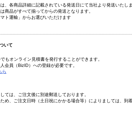
ては、各商品詳細に記載されている発送日にて当社より発送いたし
送は商品がすべて揃ってからの発送となります。
ヤマト運輸」からお選びいただけます
ついて
つでもオンライン見積書を発行することができます。
会員（BizID）への登録が必要です。
ちら
ましては、ご注文後に別途郵送しております。
のため、ご注文日時（土日祝にかかる場合等）によりましては、到