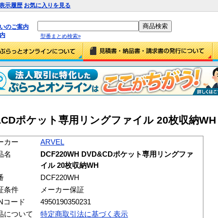
表示履歴
お気に入りを見る
払いのご案内
内
型番まとめ検索»
VD&CDポケット専用リングファイル 20枚収納WH (
ーカー
ARVEL
品名
DCF220WH DVD&CDポケット専用リングファ
イル 20枚収納WH
番
DCF220WH
証条件
メーカー保証
ANコード
4950190350231
品について
特定商取引法に基づく表示