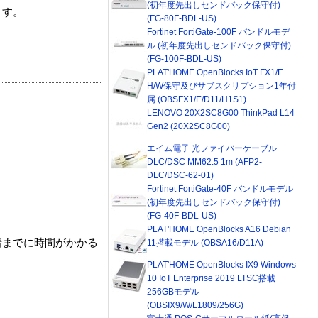
(初年度先出しセンドバック保守付)
ます。
(FG-80F-BDL-US)
Fortinet FortiGate-100F バンドルモデ
ル (初年度先出しセンドバック保守付)
(FG-100F-BDL-US)
PLAT'HOME OpenBlocks IoT FX1/E
H/W保守及びサブスクリプション1年付
属 (OBSFX1/E/D11/H1S1)
LENOVO 20X2SC8G00 ThinkPad L14
Gen2 (20X2SC8G00)
エイム電子 光ファイバーケーブル
DLC/DSC MM62.5 1m (AFP2-
DLC/DSC-62-01)
Fortinet FortiGate-40F バンドルモデル
(初年度先出しセンドバック保守付)
(FG-40F-BDL-US)
PLAT'HOME OpenBlocks A16 Debian
着までに時間がかかる
11搭載モデル (OBSA16/D11A)
PLAT'HOME OpenBlocks IX9 Windows
10 IoT Enterprise 2019 LTSC搭載
256GBモデル
(OBSIX9/W/L1809/256G)