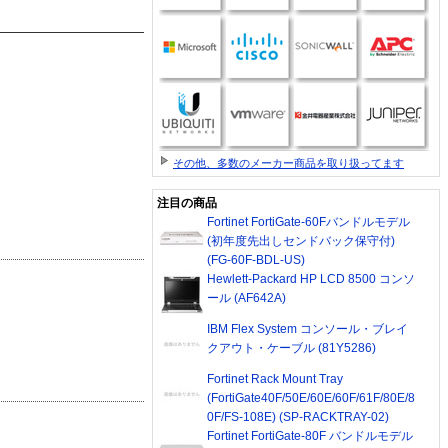
その他、多数のメーカー商品を取り扱ってます
注目の商品
Fortinet FortiGate-60Fバンドルモデル
(初年度先出しセンドバック保守付)
(FG-60F-BDL-US)
Hewlett-Packard HP LCD 8500 コンソ
ール (AF642A)
IBM Flex System コンソール・ブレイ
クアウト・ケーブル (81Y5286)
Fortinet Rack Mount Tray
(FortiGate40F/50E/60E/60F/61F/80E/8
0F/FS-108E) (SP-RACKTRAY-02)
Fortinet FortiGate-80F バンドルモデル