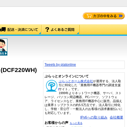
Tweets by platonline
DCF220WH)
ぷらっとオンラインについて
ぷらっとホーム株式会社
が運用する、法人取
引に特化した「業務用IT機器専門の調達支援
サイト」です。
1999年よりネットワーク機器、サーバ、スト
レージ、パソコン周辺機器、PCパーツ、ソフトウェ
ア、ライセンスなど、業務用IT機器中心に販売。品揃え
は業界トップクラスの約5.5万点です。法人取引に特化
し、学校・官公庁・一般法人のお客様の請求書後払いに
も対応しています。
IPv6への取り組み
会社概要
お客様からの声
もっと見る