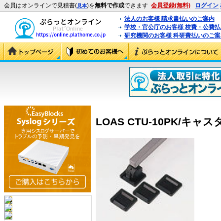
会員はオンラインで見積書(
)を
無料で作成
できます
会員登録(無料)
ログイン
見本
法人のお客様 請求書払いのご案内
学校・官公庁のお客様 校費・公費
研究機関のお客様 科研費払いのご案
LOAS CTU-10PK/キャス