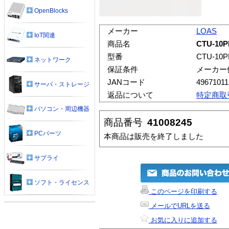
OpenBlocks
メーカー
LOAS
IoT関連
商品名
CTU-1
型番
CTU-10P
ネットワーク
保証条件
メーカー
JANコード
49671011
サーバ・ストレージ
返品について
特定商取
パソコン・周辺機器
商品番号
41008245
PCパーツ
本商品は販売を終了しました
サプライ
ソフト・ライセンス
このページを印刷する
メールでURLを送る
お気に入りに追加する