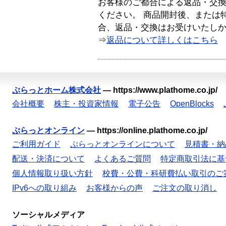
お客様のご都合による返品・交
ください。 商品開封後、または
合、返品・交換はお受けいたし
⇒
返品について詳しくはこちら
ぷらっとホーム株式会社
—
https://www.plathome.co.jp/
会社概要
株主・投資家情報
電子公告
OpenBlocks
ぷらっとオンライン
—
https://online.plathome.co.jp/
ご利用ガイド
ぷらっとオンラインについて
見積書・納
配送・決済について
よくあるご質問
特定商取引法に基
個人情報取り扱い方針
校費・公費・科研費払い取引のご
IPv6への取り組み
お客様からの声
ご注文の取り消し
ソーシャルメディア