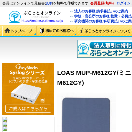
会員はオンラインで見積書(
)を
無料で作成
できます
会員登録(無料)
ログイン
見本
法人のお客様 請求書払いのご案内
学校・官公庁のお客様 校費・公費
研究機関のお客様 科研費払いのご案
LOAS MUP-M612GY/
M612GY)