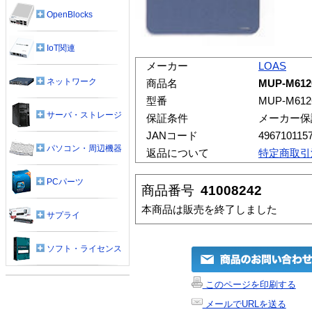
OpenBlocks
IoT関連
メーカー
LOAS
ネットワーク
商品名
MUP-M6
型番
MUP-M61
サーバ・ストレージ
保証条件
メーカー保
JANコード
496710115
パソコン・周辺機器
返品について
特定商取引
PCパーツ
商品番号
41008242
本商品は販売を終了しました
サプライ
ソフト・ライセンス
このページを印刷する
メールでURLを送る