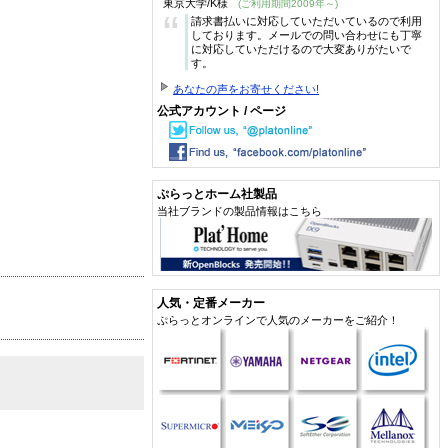
東京大学/K様
(ご利用期間2009年～)
“
請求書払いに対応していただいているので利用
しております。メールでの問い合わせにも丁寧
に対応していただけるので大変ありがたいで
す。
あなたの声をお寄せください!
公式アカウント / ページ
ぷらっとホーム社製品
当社ブランドの製品情報はこちら
人気・定番メーカー
ぷらっとオンラインで人気のメーカーをご紹介！