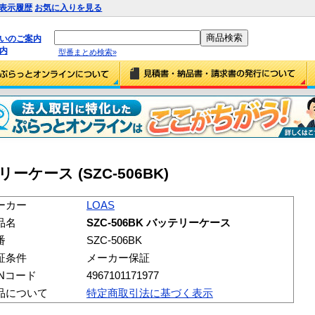
表示履歴
お気に入りを見る
払いのご案内
内
型番まとめ検索»
テリーケース (SZC-506BK)
ーカー
LOAS
品名
SZC-506BK バッテリーケース
番
SZC-506BK
証条件
メーカー保証
ANコード
4967101171977
品について
特定商取引法に基づく表示