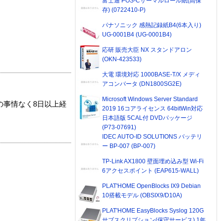
富士通 POS-Cサーマルロール紙(高保
存) (0722410-P)
パナソニック 感熱記録紙B4(6本入り)
UG-0001B4 (UG-0001B4)
応研 販売大臣 NX スタンドアロン
(OKN-423533)
大電 環境対応 1000BASE-T/X メディ
アコンバータ (DN1800SG2E)
Microsoft Windows Server Standard
の事情なく8日以上経
2019 16コアライセンス 64bitWin対応
日本語版 5CAL付 DVDパッケージ
(P73-07691)
IDEC AUTO-ID SOLUTIONS バッテリ
ー BP-007 (BP-007)
TP-Link AX1800 壁面埋め込み型 Wi-Fi
6アクセスポイント (EAP615-WALL)
PLAT'HOME OpenBlocks IX9 Debian
10搭載モデル (OBSIX9/D10A)
PLAT'HOME EasyBlocks Syslog 120G
サブスクリプション(保守サービス) 1年