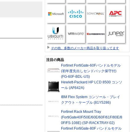
その他、多数のメーカー商品を取り扱ってます
注目の商品
Fortinet FortiGate-60Fバンドルモデル
(初年度先出しセンドバック保守付)
(FG-60F-BDL-US)
Hewlett-Packard HP LCD 8500 コンソ
ール (AF642A)
IBM Flex System コンソール・ブレイ
クアウト・ケーブル (81Y5286)
Fortinet Rack Mount Tray
(FortiGate40F/50E/60E/60F/61F/80E/8
0F/FS-108E) (SP-RACKTRAY-02)
Fortinet FortiGate-80F バンドルモデル