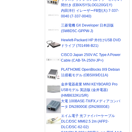
間付き (EBIX/SYSLOG120G/1Y)
内田洋行 イレーザーFB型(大) 7-337-
0040 (7-337-0040)
三菱電機 GX Developer 日本語版
(SW8D5C-GPPW-J)
Hewlett-Packard HP 外付けUSB DVD
ドライブ (701498-B21)
CISCO Japan 250V AC Type A Power
Cable (CAB-TA-250V-JP=)
PLAT'HOME OpenBlocks IX9 Debian
11搭載モデル (OBSIX9/D11A)
金井電器産業 MINI KEYBOARD Pro
USBモデル 英語版 (金井電器)
(HMB632KUS/R)
大電 100BASE-TX/FXメディアコンバ
ータ DN2800GE (DN2800GE)
エイム電子 光ファイバーケーブル
DLC/DSC MM62.5 2m (AFP2-
DLC/DSC-62-02)