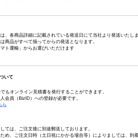
ては、各商品詳細に記載されている発送日にて当社より発送いたし
送は商品がすべて揃ってからの発送となります。
ヤマト運輸」からお選びいただけます
ついて
つでもオンライン見積書を発行することができます。
会員（BizID）への登録が必要です。
ちら
ましては、ご注文後に別途郵送しております。
のため、ご注文日時（土日祝にかかる場合等）によりましては、到