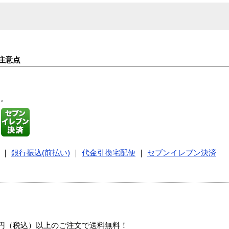
注意点
す。
｜
銀行振込(前払い)
｜
代金引換宅配便
｜
セブンイレブン決済
00円（税込）以上のご注文で送料無料！