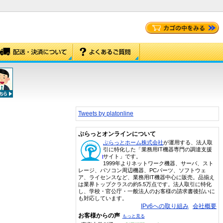
Tweets by platonline
ぷらっとオンラインについて
ぷらっとホーム株式会社
が運用する、法人取
引に特化した「業務用IT機器専門の調達支援
サイト」です。
1999年よりネットワーク機器、サーバ、スト
レージ、パソコン周辺機器、PCパーツ、ソフトウェ
ア、ライセンスなど、業務用IT機器中心に販売。品揃え
は業界トップクラスの約5.5万点です。法人取引に特化
し、学校・官公庁・一般法人のお客様の請求書後払いに
も対応しています。
IPv6への取り組み
会社概要
お客様からの声
もっと見る