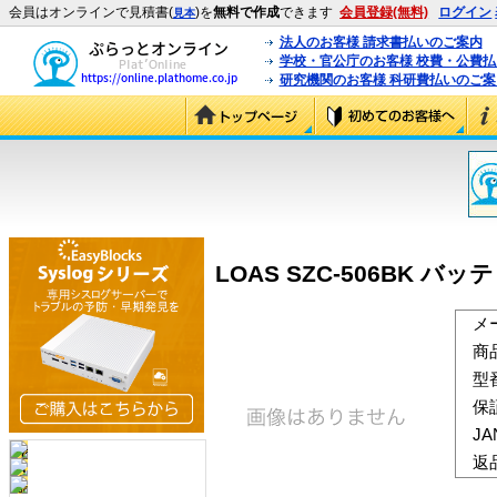
会員はオンラインで見積書(
)を
無料で作成
できます
会員登録(無料)
ログイン
見本
法人のお客様 請求書払いのご案内
学校・官公庁のお客様 校費・公費
研究機関のお客様 科研費払いのご案
LOAS SZC-506BK バッ
メ
商
型
保
J
返