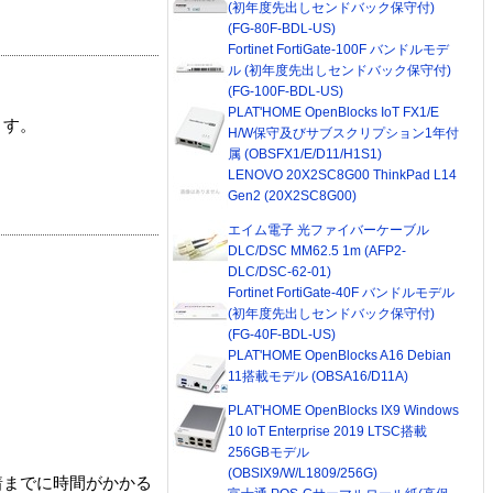
(初年度先出しセンドバック保守付)
(FG-80F-BDL-US)
Fortinet FortiGate-100F バンドルモデ
ル (初年度先出しセンドバック保守付)
(FG-100F-BDL-US)
PLAT'HOME OpenBlocks IoT FX1/E
ます。
H/W保守及びサブスクリプション1年付
属 (OBSFX1/E/D11/H1S1)
LENOVO 20X2SC8G00 ThinkPad L14
Gen2 (20X2SC8G00)
エイム電子 光ファイバーケーブル
DLC/DSC MM62.5 1m (AFP2-
DLC/DSC-62-01)
Fortinet FortiGate-40F バンドルモデル
(初年度先出しセンドバック保守付)
(FG-40F-BDL-US)
PLAT'HOME OpenBlocks A16 Debian
11搭載モデル (OBSA16/D11A)
PLAT'HOME OpenBlocks IX9 Windows
10 IoT Enterprise 2019 LTSC搭載
256GBモデル
(OBSIX9/W/L1809/256G)
着までに時間がかかる