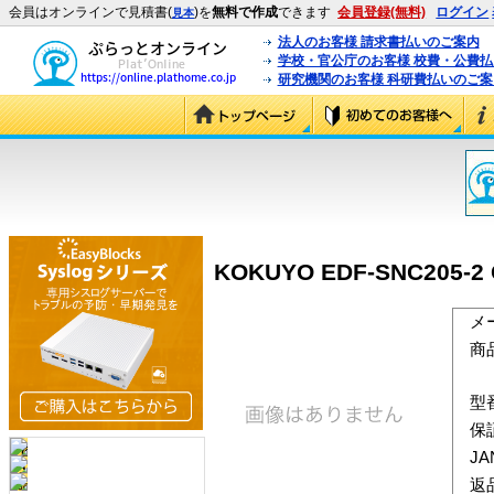
会員はオンラインで見積書(
)を
無料で作成
できます
会員登録(無料)
ログイン
見本
法人のお客様 請求書払いのご案内
学校・官公庁のお客様 校費・公費
研究機関のお客様 科研費払いのご案
KOKUYO EDF-SNC205-
メ
商
型
保
J
返