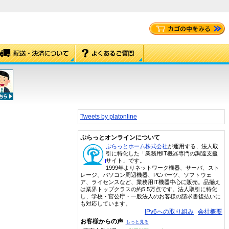
Tweets by platonline
ぷらっとオンラインについて
ぷらっとホーム株式会社
が運用する、法人取
引に特化した「業務用IT機器専門の調達支援
サイト」です。
1999年よりネットワーク機器、サーバ、スト
レージ、パソコン周辺機器、PCパーツ、ソフトウェ
ア、ライセンスなど、業務用IT機器中心に販売。品揃え
は業界トップクラスの約5.5万点です。法人取引に特化
し、学校・官公庁・一般法人のお客様の請求書後払いに
も対応しています。
IPv6への取り組み
会社概要
お客様からの声
もっと見る