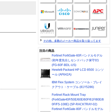
その他、多数のメーカー商品を取り扱ってます
注目の商品
Fortinet FortiGate-60Fバンドルモデル
(初年度先出しセンドバック保守付)
(FG-60F-BDL-US)
Hewlett-Packard HP LCD 8500 コンソ
ール (AF642A)
IBM Flex System コンソール・ブレイ
クアウト・ケーブル (81Y5286)
Fortinet Rack Mount Tray
(FortiGate40F/50E/60E/60F/61F/80E/8
0F/FS-108E) (SP-RACKTRAY-02)
Fortinet FortiGate-80F バンドルモデル