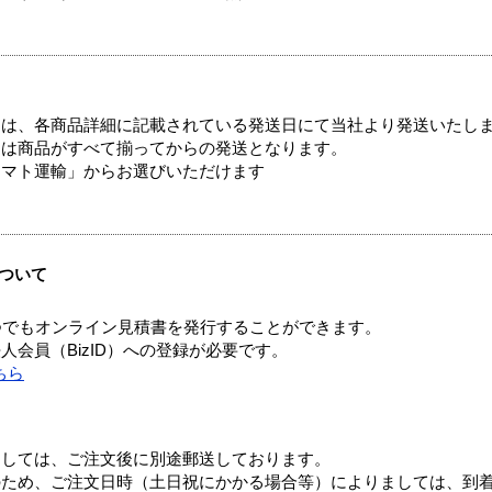
ては、各商品詳細に記載されている発送日にて当社より発送いたし
送は商品がすべて揃ってからの発送となります。
ヤマト運輸」からお選びいただけます
ついて
つでもオンライン見積書を発行することができます。
会員（BizID）への登録が必要です。
ちら
ましては、ご注文後に別途郵送しております。
のため、ご注文日時（土日祝にかかる場合等）によりましては、到