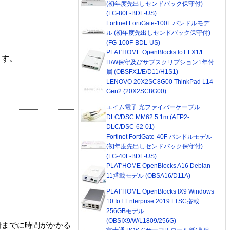
(初年度先出しセンドバック保守付)
(FG-80F-BDL-US)
Fortinet FortiGate-100F バンドルモデ
ル (初年度先出しセンドバック保守付)
(FG-100F-BDL-US)
PLAT'HOME OpenBlocks IoT FX1/E
ます。
H/W保守及びサブスクリプション1年付
属 (OBSFX1/E/D11/H1S1)
LENOVO 20X2SC8G00 ThinkPad L14
Gen2 (20X2SC8G00)
エイム電子 光ファイバーケーブル
DLC/DSC MM62.5 1m (AFP2-
DLC/DSC-62-01)
Fortinet FortiGate-40F バンドルモデル
(初年度先出しセンドバック保守付)
(FG-40F-BDL-US)
PLAT'HOME OpenBlocks A16 Debian
11搭載モデル (OBSA16/D11A)
PLAT'HOME OpenBlocks IX9 Windows
10 IoT Enterprise 2019 LTSC搭載
256GBモデル
(OBSIX9/W/L1809/256G)
着までに時間がかかる