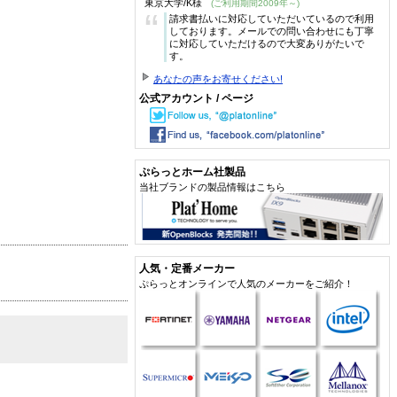
東京大学/K様
(ご利用期間2009年～)
“
請求書払いに対応していただいているので利用
しております。メールでの問い合わせにも丁寧
に対応していただけるので大変ありがたいで
す。
あなたの声をお寄せください!
公式アカウント / ページ
ぷらっとホーム社製品
当社ブランドの製品情報はこちら
人気・定番メーカー
ぷらっとオンラインで人気のメーカーをご紹介！