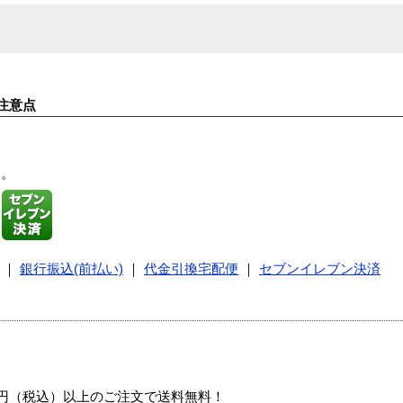
注意点
す。
｜
銀行振込(前払い)
｜
代金引換宅配便
｜
セブンイレブン決済
00円（税込）以上のご注文で送料無料！