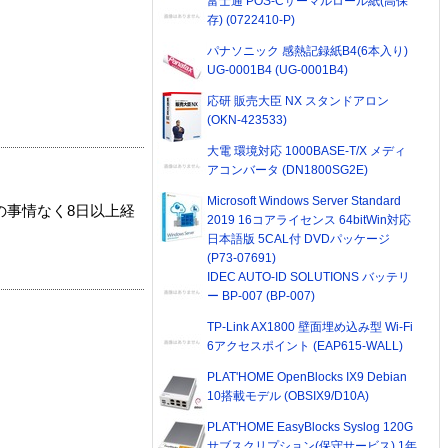
富士通 POS-Cサーマルロール紙(高保
存) (0722410-P)
パナソニック 感熱記録紙B4(6本入り)
UG-0001B4 (UG-0001B4)
応研 販売大臣 NX スタンドアロン
(OKN-423533)
大電 環境対応 1000BASE-T/X メディ
アコンバータ (DN1800SG2E)
Microsoft Windows Server Standard
の事情なく8日以上経
2019 16コアライセンス 64bitWin対応
日本語版 5CAL付 DVDパッケージ
(P73-07691)
IDEC AUTO-ID SOLUTIONS バッテリ
ー BP-007 (BP-007)
TP-Link AX1800 壁面埋め込み型 Wi-Fi
6アクセスポイント (EAP615-WALL)
PLAT'HOME OpenBlocks IX9 Debian
10搭載モデル (OBSIX9/D10A)
PLAT'HOME EasyBlocks Syslog 120G
サブスクリプション(保守サービス) 1年