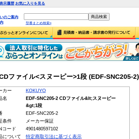
表示履歴
お気に入りを見る
払いのご案内
内
型番まとめ検索»
2 CDファイル<スヌーピー>1段 (EDF-SNC205-2)
ーカー
KOKUYO
品名
EDF-SNC205-2 CDファイル&lt;スヌーピー
&gt;1段
番
EDF-SNC205-2
証条件
メーカー保証
ANコード
4901480597102
品について
特定商取引法に基づく表示