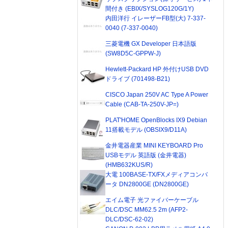
間付き (EBIX/SYSLOG120G/1Y)
内田洋行 イレーザーFB型(大) 7-337-
0040 (7-337-0040)
三菱電機 GX Developer 日本語版
(SW8D5C-GPPW-J)
Hewlett-Packard HP 外付けUSB DVD
ドライブ (701498-B21)
CISCO Japan 250V AC Type A Power
Cable (CAB-TA-250V-JP=)
PLAT'HOME OpenBlocks IX9 Debian
11搭載モデル (OBSIX9/D11A)
金井電器産業 MINI KEYBOARD Pro
USBモデル 英語版 (金井電器)
(HMB632KUS/R)
大電 100BASE-TX/FXメディアコンバ
ータ DN2800GE (DN2800GE)
エイム電子 光ファイバーケーブル
DLC/DSC MM62.5 2m (AFP2-
DLC/DSC-62-02)