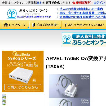
会員はオンラインで見積書(
)を
無料で作成
できます
会員登録(無料)
ログイン
見本
法人のお客様 請求書払いのご案内
学校・官公庁のお客様 校費・公費
研究機関のお客様 科研費払いのご案
ARVEL TA05K OA変
(TA05K)