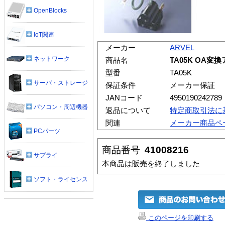
OpenBlocks
IoT関連
メーカー
ARVEL
ネットワーク
商品名
TA05K OA変
型番
TA05K
サーバ・ストレージ
保証条件
メーカー保証
JANコード
4950190242789
パソコン・周辺機器
返品について
特定商取引法に
関連
メーカー商品ペ
PCパーツ
商品番号
41008216
サプライ
本商品は販売を終了しました
ソフト・ライセンス
このページを印刷する