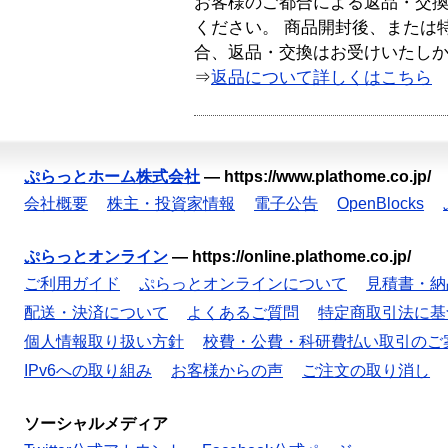
お客様のご都合による返品・交
ください。 商品開封後、または
合、返品・交換はお受けいたし
⇒
返品について詳しくはこちら
ぷらっとホーム株式会社
—
https://www.plathome.co.jp/
会社概要
株主・投資家情報
電子公告
OpenBlocks
ぷらっとオンライン
—
https://online.plathome.co.jp/
ご利用ガイド
ぷらっとオンラインについて
見積書・納
配送・決済について
よくあるご質問
特定商取引法に基
個人情報取り扱い方針
校費・公費・科研費払い取引のご
IPv6への取り組み
お客様からの声
ご注文の取り消し
ソーシャルメディア