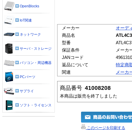
OpenBlocks
IoT関連
メーカー
オーデ
ネットワーク
商品名
ATL4
型番
ATL4C3
サーバ・ストレージ
保証条件
メーカ
JANコード
496131
パソコン・周辺機器
返品について
特定商
関連
メーカ
PCパーツ
商品番号
41008208
サプライ
本商品は販売を終了しました
ソフト・ライセンス
このページを印刷する