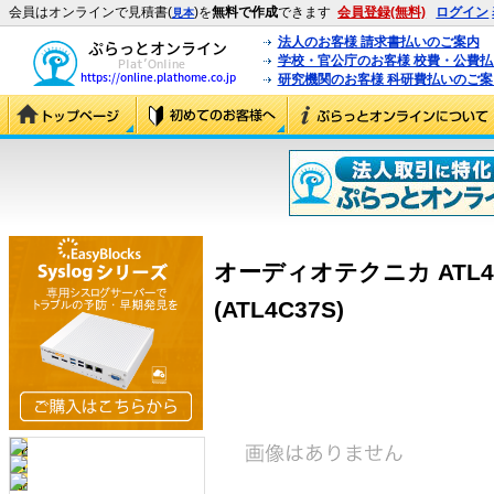
会員はオンラインで見積書(
)を
無料で作成
できます
会員登録(無料)
ログイン
見本
法人のお客様 請求書払いのご案内
学校・官公庁のお客様 校費・公費
研究機関のお客様 科研費払いのご案
オーディオテクニカ ATL4
(ATL4C37S)